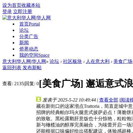
设为首页
收藏本站
登录
立即注册
首页
Portal
论坛
分类广告
新闻
侨界动态
我的空间
Space
意大利华人网|华人网
»
论坛
›
社区板块
›
人在意大利
›
美食广场
返回列表
发布新帖
[美食广场]
邂逅意式浪漫
查看:
2135
|
回复:
0
发表于 2025-5-22 10:49:44
|
查看全部
|
阅读
藏在新街口的这家沏点Trattoria，简
招牌的经典帕尔玛火腿意式披萨必点！薄脆饼
的致敬。黑松露鹅肝意饭也十分惊艳，粒粒饱
新与橄榄油的醇厚完美融合，为味蕾开启一场
还能根据口味偏好给出搭配建议，体验感超棒