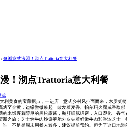
›
邂逅意式浪漫！沏点Trattoria意大利餐
！沏点Trattoria意大利餐
模式
直是城中意大利美食的宝藏据点，一进店，意式乡村风扑面而来，木
底烤至金黄，边缘微微鼓起，散发着麦香。帕尔玛火腿咸香馥郁
满的米饭裹着醇厚的黑松露酱，鹅肝细腻绵密，入口即化，香气
清新之旅；芝士烤牛肉脆饼酥脆外皮夹着鲜嫩牛肉和香浓芝士，
。唯一不足是周末用餐人较多，建议提前预约。但为了这口地道