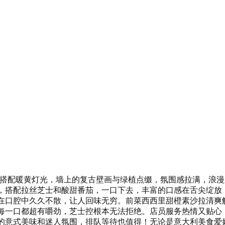
质桌椅搭配暖黄灯光，墙上的复古壁画与绿植点缀，氛围感拉满，浪
，搭配拉丝芝士和酸甜番茄，一口下去，丰富的口感在舌尖绽放
在口腔中久久不散，让人回味无穷。前菜西西里甜橙素沙拉清爽
每一口都超有嚼劲，芝士控根本无法拒绝。店员服务热情又贴心
的意式美味和迷人氛围，排队等待也值得！无论是意大利美食爱