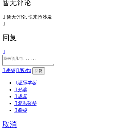
暂无评论

暂无评论, 快来抢沙发

回复


表情

图片
0

返回本版

分享

道具

复制链接

举报
取消