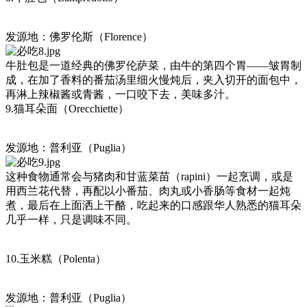
发源地：佛罗伦斯（Florence）
牛肚包是一道经典的佛罗伦萨菜，由牛的第四个胃——皱胃制
成，在加了香料的番茄汤里细火慢炖后，夹入切开的面包中，
再淋上辣椒酱或青酱，一口咬下去，美味多汁。
9.猫耳朵面（Orecchiette）
发源地：普利亚（Puglia）
这种食物通常会与猪肉和甘蓝菜苗（rapini）一起烹调，或是
用西兰花代替，再配以小番茄、肉丸或小香肠等食材一起炖
煮，最后在上面洒上干酪，吃起来的口感跟华人熟悉的猫耳朵
几乎一样，只是调味不同。
10.玉米糕（Polenta）
发源地：普利亚（Puglia）