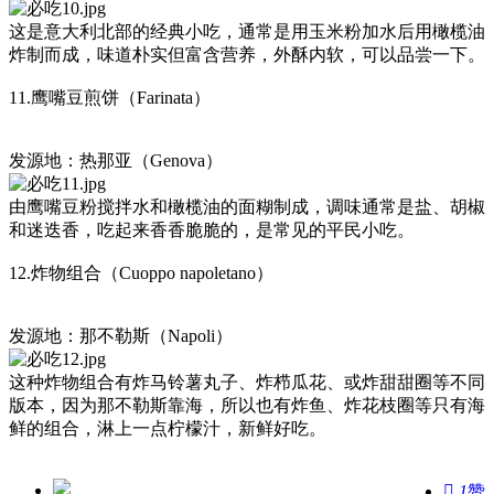
这是意大利北部的经典小吃，通常是用玉米粉加水后用橄榄油
炸制而成，味道朴实但富含营养，外酥内软，可以品尝一下。
11.鹰嘴豆煎饼（Farinata）
发源地：热那亚（Genova）
由鹰嘴豆粉搅拌水和橄榄油的面糊制成，调味通常是盐、胡椒
和迷迭香，吃起来香香脆脆的，是常见的平民小吃。
12.炸物组合（Cuoppo napoletano）
发源地：那不勒斯（Napoli）
这种炸物组合有炸马铃薯丸子、炸栉瓜花、或炸甜甜圈等不同
版本，因为那不勒斯靠海，所以也有炸鱼、炸花枝圈等只有海
鲜的组合，淋上一点柠檬汁，新鲜好吃。

1
赞