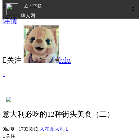

立即下载

华人网
详情
欧洲华人生活APP

关注
lulu

意大利必吃的12种街头美食（二）
0回复 1703阅读
人在意大利


关注