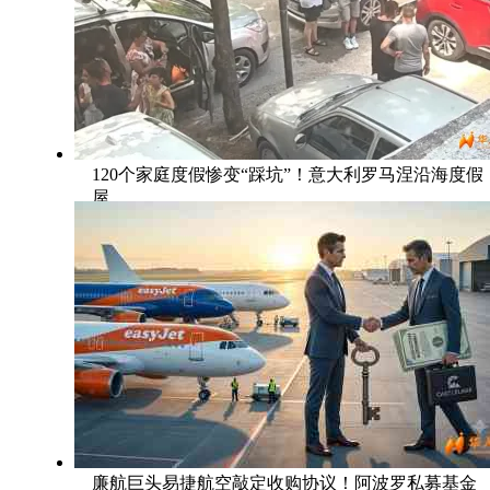
120个家庭度假惨变“踩坑”！意大利罗马涅沿海度假
屋
廉航巨头易捷航空敲定收购协议！阿波罗私募基金