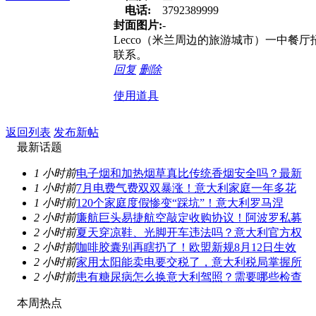
电话:
3792389999
封面图片:
-
Lecco（米兰周边的旅游城市）一中餐
联系。
回复
删除
使用道具
返回列表
发布新帖
最新话题
1 小时前
电子烟和加热烟草真比传统香烟安全吗？最新
1 小时前
7月电费气费双双暴涨！意大利家庭一年多花
1 小时前
120个家庭度假惨变“踩坑”！意大利罗马涅
2 小时前
廉航巨头易捷航空敲定收购协议！阿波罗私募
2 小时前
夏天穿凉鞋、光脚开车违法吗？意大利官方权
2 小时前
咖啡胶囊别再瞎扔了！欧盟新规8月12日生效
2 小时前
家用太阳能卖电要交税了，意大利税局掌握所
2 小时前
患有糖尿病怎么换意大利驾照？需要哪些检查
本周热点