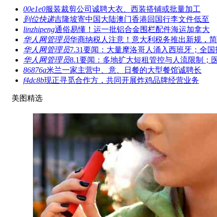
00e1e0
服装裁剪公司诚聘大衣、西装搭铺或批量加工
到位快递
吉隆坡寄中国大陆澳门香港回国行李文件低至
linzhipeng
通俗易懂！运一批铝合金围栏配件海运加拿大
华人网管理员
华商纳税人注意！意大利税务推出新规，简
华人网管理员
7.31要闻：大量摩洛哥人涌入西班牙；全国
华人网管理员
8.1要闻：多地扩大短租管控与人流限制；
86876a
米兰一家主营中、意、日餐的大型餐馆诚聘长
f4dc8b
现正寻觅合作方，共同开展炸鸡品牌经营业务
美图精选