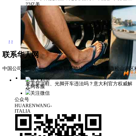
77亿美
‹
›
联系华人网
中国公司 Companies of China
联系地址: 广东省东莞市松山湖区科
意大利华
夏天穿凉鞋、光脚开车违法吗？意大利官方权威解
人网客服
答
关注微信
公众号
HUARENWANG-
ITALIA