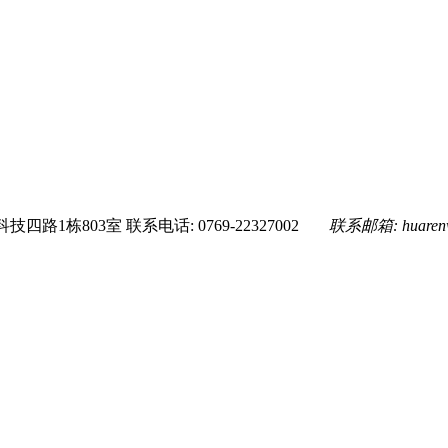
技四路1栋803室
联系电话: 0769-22327002
联系邮箱:
huare