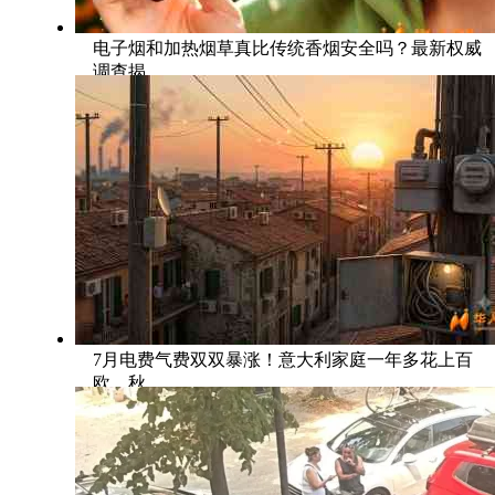
电子烟和加热烟草真比传统香烟安全吗？最新权威
调查揭
7月电费气费双双暴涨！意大利家庭一年多花上百
欧，秋