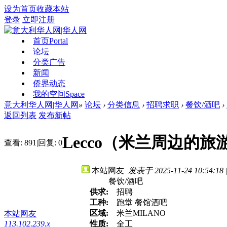
设为首页
收藏本站
登录
立即注册
首页
Portal
论坛
分类广告
新闻
侨界动态
我的空间
Space
意大利华人网|华人网
»
论坛
›
分类信息
›
招聘求职
›
餐饮/酒吧
›
返回列表
发布新帖
Lecco（米兰周边的
查看:
891
|
回复:
0
本站网友
发表于 2025-11-24 10:54:18
|
餐饮/酒吧
供求:
招聘
工种:
跑堂 餐馆酒吧
区域:
米兰MILANO
本站网友
113.102.239.x
性质:
全工