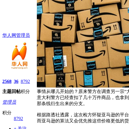
华人网管理员
2568
36
8792
主题
回帖
积分
事情从哪儿开始的？原来警方在调查另一宗“大
意大利警方已经查扣了几十万件商品，也拿到
管理员
那条线衍生出来的分支。
积分
根据路透社透露，这次检方怀疑亚马逊的平台
8792
而亚马逊的算法又会优先推这些价格更低的货
+ 关注