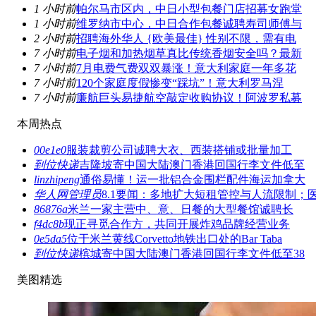
1 小时前
帕尔马市区内，中日小型包餐门店招募女跑堂
1 小时前
维罗纳市中心，中日合作包餐诚聘寿司师傅与
2 小时前
招聘海外华人 {欧美最佳} 性别不限，需有电
7 小时前
电子烟和加热烟草真比传统香烟安全吗？最新
7 小时前
7月电费气费双双暴涨！意大利家庭一年多花
7 小时前
120个家庭度假惨变“踩坑”！意大利罗马涅
7 小时前
廉航巨头易捷航空敲定收购协议！阿波罗私募
本周热点
00e1e0
服装裁剪公司诚聘大衣、西装搭铺或批量加工
到位快递
吉隆坡寄中国大陆澳门香港回国行李文件低至
linzhipeng
通俗易懂！运一批铝合金围栏配件海运加拿大
华人网管理员
8.1要闻：多地扩大短租管控与人流限制；
86876a
米兰一家主营中、意、日餐的大型餐馆诚聘长
f4dc8b
现正寻觅合作方，共同开展炸鸡品牌经营业务
0e5da5
位于米兰黄线Corvetto地铁出口处的Bar Taba
到位快递
槟城寄中国大陆澳门香港回国行李文件低至38
美图精选