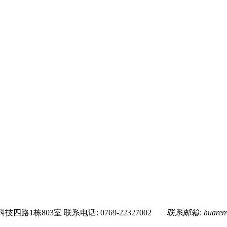
技四路1栋803室
联系电话: 0769-22327002
联系邮箱:
huare