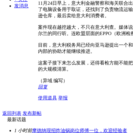
11月24日早上，意大利金融警察和海关联合出动
发消息
了电脑设备用于取证，还找到了负责物流运输
逊仓库，最后卖给意大利消费者。
案件现在越挖越大，不只在意大利查。媒体说，
尔兰的同行听。连欧盟层面的EPPO（欧洲检
目前，意大利税务局已经向亚马逊提出一个和
内部的协助才能继续推进。
这案子接下来怎么发展，还得看检方能不能把
的大规模清算。
（异域 编写）
回复
使用道具
举报
返回列表
发布新帖
最新话题
1 小时前
摩德纳现招炸油锅岗位师傅一位，欢迎经验者