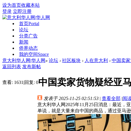
设为首页
收藏本站
登录
立即注册
首页
Portal
论坛
分类广告
新闻
侨界动态
我的空间
Space
意大利华人网|华人网
»
论坛
›
社区板块
›
人在意大利
›
中国卖家
返回列表
发布新帖
中国卖家货物疑经亚马
查看:
1631
|
回复:
0
发表于 2025-11-25 02:51:53
|
查看全部
|
阅
意大利华人网2025年11月25日消息：最
单说，就是大量来自中国的商品，通过亚马逊