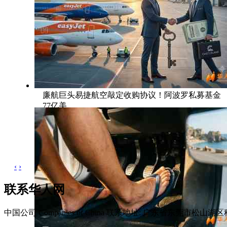
廉航巨头易捷航空敲定收购协议！阿波罗私募基金
77亿美
‹
›
联系华人网
中国公司 Companies of China
联系地址: 广东省东莞市松山湖区科