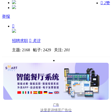

2
赞
举报

招聘求职

关注
主题: 2168 帖子: 2429
关注:
201
广告
这里是详情页广告位