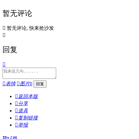
暂无评论

暂无评论, 快来抢沙发

回复


表情

图片
0

返回本版

分享

道具

复制链接

举报