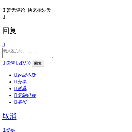

暂无评论, 快来抢沙发

回复


表情

图片
0

返回本版

分享

道具

复制链接

举报
取消

发帖