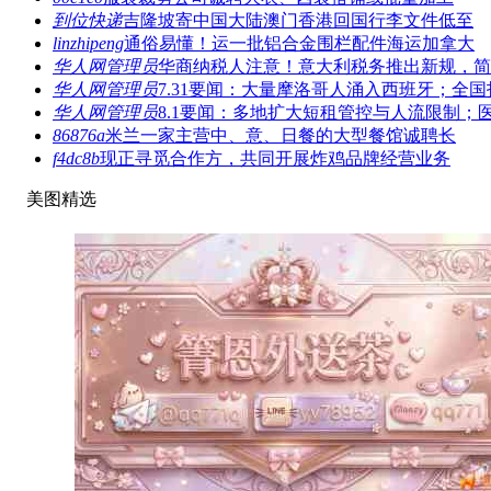
到位快递
吉隆坡寄中国大陆澳门香港回国行李文件低至
linzhipeng
通俗易懂！运一批铝合金围栏配件海运加拿大
华人网管理员
华商纳税人注意！意大利税务推出新规，简
华人网管理员
7.31要闻：大量摩洛哥人涌入西班牙；全国
华人网管理员
8.1要闻：多地扩大短租管控与人流限制；
86876a
米兰一家主营中、意、日餐的大型餐馆诚聘长
f4dc8b
现正寻觅合作方，共同开展炸鸡品牌经营业务
美图精选