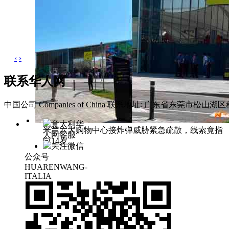
‹
›
联系华人网
中国公司 Companies of China
联系地址: 广东省东莞市松山湖区科
意大利华
米兰六大购物中心接炸弹威胁紧急疏散，线索竟指
人网客服
向14岁
关注微信
公众号
HUARENWANG-
ITALIA