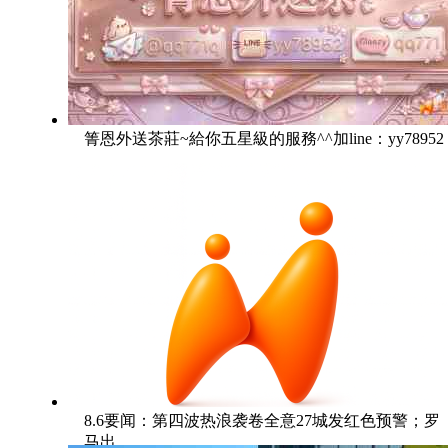
箐恩外送茶莊~給你五星級的服務^^加line：yy78952
8.6要闻：第四波热浪袭卷全意27城发红色预警；罗
马出