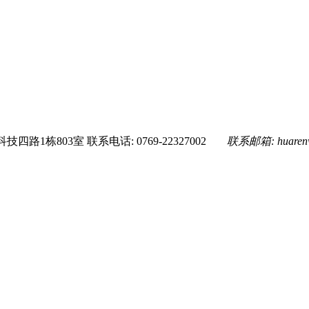
技四路1栋803室
联系电话: 0769-22327002
联系邮箱:
huare