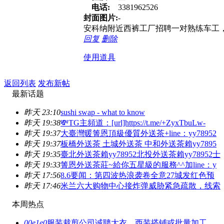
电话:
3381962526
封面图片:
-
安科纳附近西裤工厂招聘一对熟练车工
回复
删除
使用道具
返回列表
发布新帖
最新话题
昨天 23:10
sushi swap - what to know
昨天 19:38
💸TG主頻道：[url]https://t.me/+ZyxTbuLw-
昨天 19:37
大臺灣暖箐恩頂級優質外送茶+line：yy78952
昨天 19:37
板橋外送茶 土城外送茶 中和外送茶賴yy7895
昨天 19:35
臺北外送茶賴yy78952北投外送茶賴yy78952士
昨天 19:33
箐恩外送茶莊~給你五星級的服務^^加line：y
昨天 17:56
8.6要闻：第四波热浪袭卷全意27城发红色预
昨天 17:46
米兰六大购物中心接炸弹威胁紧急疏散，线索
本周热点
00e1e0
服装裁剪公司诚聘大衣、西装搭铺或批量加工