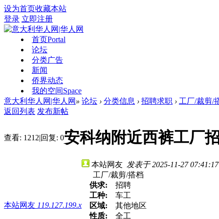
设为首页
收藏本站
登录
立即注册
首页
Portal
论坛
分类广告
新闻
侨界动态
我的空间
Space
意大利华人网|华人网
»
论坛
›
分类信息
›
招聘求职
›
工厂/裁剪/
返回列表
发布新帖
安科纳附近西裤工厂
查看:
1212
|
回复:
0
本站网友
发表于 2025-11-27 07:41:17
工厂/裁剪/搭档
供求:
招聘
工种:
车工
本站网友
119.127.199.x
区域:
其他地区
性质:
全工