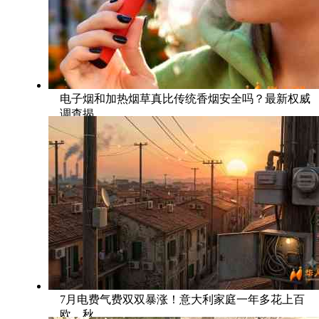
电子烟和加热烟草真比传统香烟安全吗？最新权威
调查揭
7月电费气费双双暴涨！意大利家庭一年多花上百
欧，秋