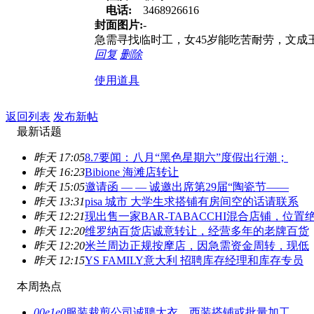
电话:
3468926616
封面图片:
-
急需寻找临时工，女45岁能吃苦耐劳，文
回复
删除
使用道具
返回列表
发布新帖
最新话题
昨天 17:05
8.7要闻：八月“黑色星期六”度假出行潮；
昨天 16:23
Bibione 海滩店转让
昨天 15:05
邀请函 — — 诚邀出席第29届“陶瓷节——
昨天 13:31
pisa 城市 大学生求搭铺有房间空的话请联系
昨天 12:21
现出售一家BAR-TABACCHI混合店铺，位置
昨天 12:20
维罗纳百货店诚意转让，经营多年的老牌百货
昨天 12:20
米兰周边正规按摩店，因急需资金周转，现低
昨天 12:15
YS FAMILY意大利 招聘库存经理和库存专员
本周热点
00e1e0
服装裁剪公司诚聘大衣、西装搭铺或批量加工