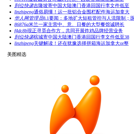
到位快递
吉隆坡寄中国大陆澳门香港回国行李文件低至
linzhipeng
通俗易懂！运一批铝合金围栏配件海运加拿大
华人网管理员
8.1要闻：多地扩大短租管控与人流限制；
86876a
米兰一家主营中、意、日餐的大型餐馆诚聘长
f4dc8b
现正寻觅合作方，共同开展炸鸡品牌经营业务
到位快递
槟城寄中国大陆澳门香港回国行李文件低至38
linzhipeng
关键解读！还在犹豫选择拼箱海运加拿大or整
美图精选