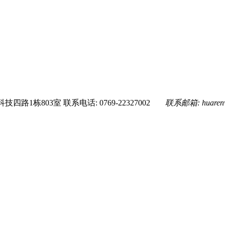
技四路1栋803室
联系电话: 0769-22327002
联系邮箱:
huare