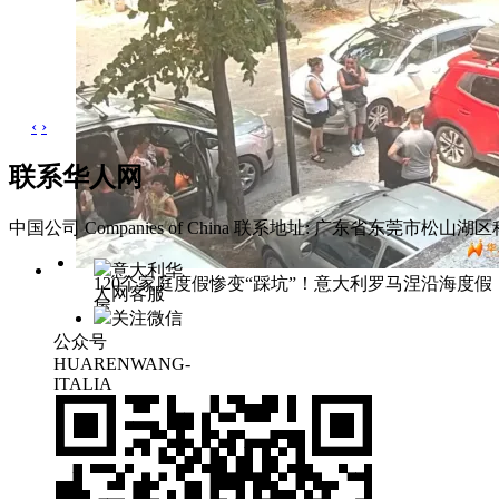
‹
›
联系华人网
中国公司 Companies of China
联系地址: 广东省东莞市松山湖区科
意大利华
120个家庭度假惨变“踩坑”！意大利罗马涅沿海度假
人网客服
屋
关注微信
公众号
HUARENWANG-
ITALIA