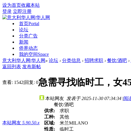
设为首页
收藏本站
登录
立即注册
首页
Portal
论坛
分类广告
新闻
侨界动态
我的空间
Space
意大利华人网|华人网
»
论坛
›
分类信息
›
招聘求职
›
餐饮/酒吧
›
返回列表
发布新帖
急需寻找临时工，女4
查看:
1542
|
回复:
0
本站网友
发表于 2025-11-30 07:34:34
|
阅
餐饮/酒吧
供求:
求职
工种:
其他
本站网友
5.90.50.x
区域:
米兰MILANO
性质:
临时工