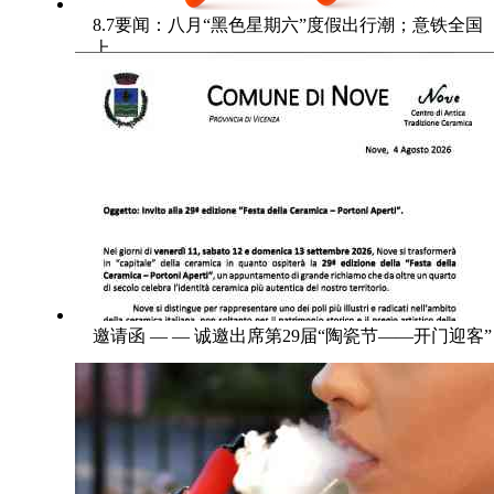
8.7要闻：八月“黑色星期六”度假出行潮；意铁全国
上
邀请函 — — 诚邀出席第29届“陶瓷节——开门迎客”