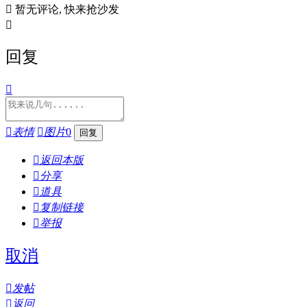

暂无评论, 快来抢沙发

回复


表情

图片
0

返回本版

分享

道具

复制链接

举报
取消

发帖

返回