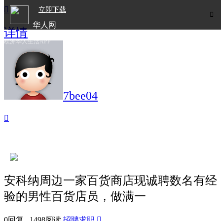

立即下载

华人网
详情
欧洲华人生活APP
7bee04

安科纳周边一家百货商店现诚聘数名有经
验的男性百货店员，做满一
0回复 1498阅读
招聘求职
