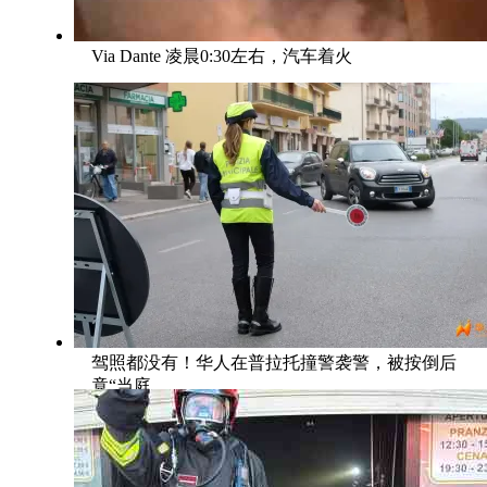
Via Dante 凌晨0:30左右，汽车着火
驾照都没有！华人在普拉托撞警袭警，被按倒后
竟“当庭