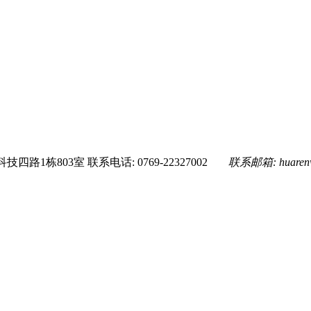
技四路1栋803室
联系电话: 0769-22327002
联系邮箱:
huare