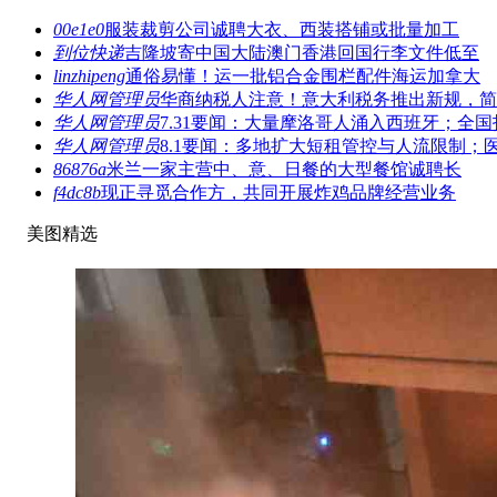
00e1e0
服装裁剪公司诚聘大衣、西装搭铺或批量加工
到位快递
吉隆坡寄中国大陆澳门香港回国行李文件低至
linzhipeng
通俗易懂！运一批铝合金围栏配件海运加拿大
华人网管理员
华商纳税人注意！意大利税务推出新规，简
华人网管理员
7.31要闻：大量摩洛哥人涌入西班牙；全国
华人网管理员
8.1要闻：多地扩大短租管控与人流限制；
86876a
米兰一家主营中、意、日餐的大型餐馆诚聘长
f4dc8b
现正寻觅合作方，共同开展炸鸡品牌经营业务
美图精选