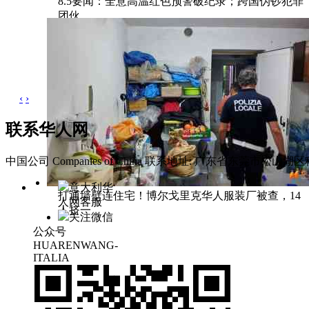
8.5要闻：全意高温红色预警破纪录；跨国伪钞犯罪
团伙
‹
›
联系华人网
中国公司 Companies of China
联系地址: 广东省东莞市松山湖区科
意大利华
打通墙壁连住宅！博尔戈里克华人服装厂被查，14
人网客服
人挤一
关注微信
公众号
HUARENWANG-
ITALIA