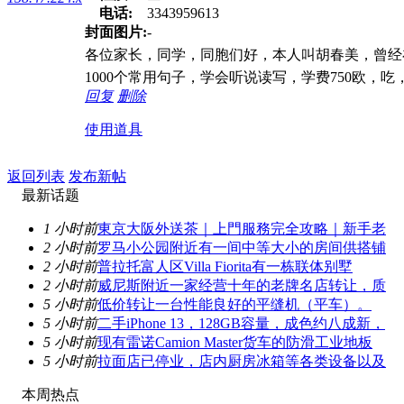
电话:
3343959613
封面图片:
-
各位家长，同学，同胞们好，本人叫胡春美，曾经
1000个常用句子，学会听说读写，学费750欧，吃，住7
回复
删除
使用道具
返回列表
发布新帖
最新话题
1 小时前
東京大阪外送茶｜上門服務完全攻略｜新手老
2 小时前
罗马小公园附近有一间中等大小的房间供搭铺
2 小时前
普拉托富人区Villa Fiorita有一栋联体别墅
2 小时前
威尼斯附近一家经营十年的老牌名店转让，质
5 小时前
低价转让一台性能良好的平缝机（平车）。
5 小时前
二手iPhone 13，128GB容量，成色约八成新，
5 小时前
现有雷诺Camion Master货车的防滑工业地板
5 小时前
拉面店已停业，店内厨房冰箱等各类设备以及
本周热点