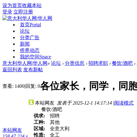
设为首页
收藏本站
登录
立即注册
首页
Portal
论坛
分类广告
新闻
侨界动态
我的空间
Space
意大利华人网|华人网
»
论坛
›
分类信息
›
招聘求职
›
餐饮/酒吧
›
返回列表
发布新帖
各位家长，同学，同
查看:
1400
|
回复:
0
本站网友
发表于 2025-12-1 14:17:14
|
阅读模式
餐饮/酒吧
供求:
招聘
工种:
其他
区域:
全意大利
本站网友
性质:
全工
158.47.224.x