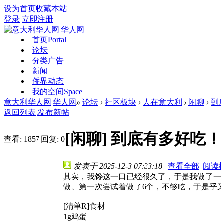
设为首页
收藏本站
登录
立即注册
首页
Portal
论坛
分类广告
新闻
侨界动态
我的空间
Space
意大利华人网|华人网
»
论坛
›
社区板块
›
人在意大利
›
闲聊
›
到
返回列表
发布新帖
[闲聊]
到底有多好吃
查看:
1857
|
回复:
0
发表于 2025-12-3 07:33:18
|
查看全部
|
阅读
其实，我馋这一口已经很久了，于是我做了一
做、第一次尝试着做了6个，不够吃，于是乎又
[清单R]食材
1g鸡蛋