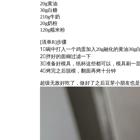
20g黄油
30g白糖
210g牛奶
20g奶粉
120g糯米粉
[清单R]步骤
1⃣️碗中打入一个鸡蛋加入20g融化的黄油30
2⃣️拌好的面糊过滤一下
3⃣️准备好模具，纸杯这些都可以，模具刷一层
4⃣️烤完之后脱模，翻面再烤十分钟
超级无敌好吃了，做好了之后豆芽小朋友也是