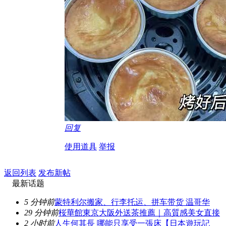
回复
使用道具
举报
返回列表
发布新帖
最新话题
5 分钟前
蒙特利尔搬家、行李托运、拼车带货 温哥华
29 分钟前
桜華館東京大阪外送茶推薦｜高質感美女直接
2 小时前
人生何其長 哪能只享受一張床【日本遊玩記