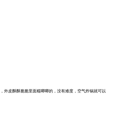
，外皮酥酥脆脆里面糯唧唧的，没有难度，空气炸锅就可以