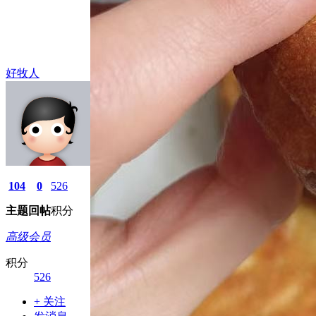
好牧人
104
0
526
主题
回帖
积分
高级会员
积分
526
+ 关注