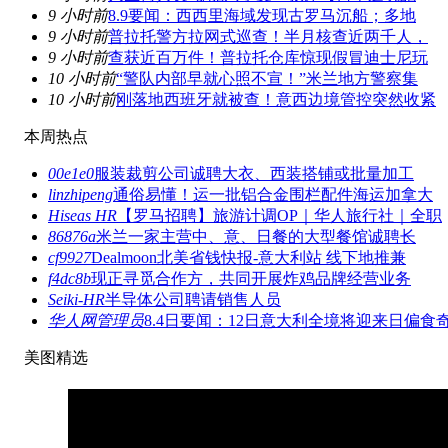
9 小时前
8.9要闻：西西里海域发现古罗马沉船；多地
9 小时前
普拉托警方拉网式巡查！半月核查近两千人，
9 小时前
查获近百万件！普拉托仓库惊现假冒迪士尼玩
10 小时前
“警队内部早就心照不宣！”米兰地方警察集
10 小时前
刚落地西班牙就被查！意西边境管控突然收紧
本周热点
00e1e0
服装裁剪公司诚聘大衣、西装搭铺或批量加工
linzhipeng
通俗易懂！运一批铝合金围栏配件海运加拿大
Hiseas HR
【罗马招聘】旅游计调OP｜华人旅行社｜全职
86876a
米兰一家主营中、意、日餐的大型餐馆诚聘长
cf9927
Dealmoon北美省钱快报-意大利站 线下地推兼
f4dc8b
现正寻觅合作方，共同开展炸鸡品牌经营业务
Seiki-HR
半导体公司聘请销售人员
华人网管理员
8.4日要闻：12日意大利全境将迎来日偏食
美图精选