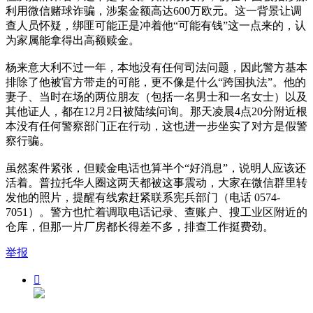
利用微信赌球诈骗，涉案金额高达600万欧元。这一背景让调
查人员怀疑，绑匪可能正是冲着他“可能有钱”这一点来的，认
为家属能拿得出高额赎金。
杨来意大利不过一年，本地没有任何司法问题，因此警方基本
排除了他被官方带走的可能，更不像是什么“跨国执法”。他的
妻子、当时在场的两位朋友（包括一名男士和一名女士）以及
其他证人，都在12月2日被陆续问询。那天凌晨4点20分附近根
本没有任何警察部门正在行动，这也进一步坐实了对方是假警
察行骗。
虽然案件紧张，但赎金电话也算半个“好消息”，说明人应该还
活着。普拉托华人圈这两天都被这事震动，大家在微信群里转
发他的照片，提醒有线索赶紧联系宪兵部门（电话 0574-
7051）。警方也忙着调取电话记录、查账户、搜工业区附近的
仓库，但那一片厂房都长得差不多，排查工作挺费劲。
举报
