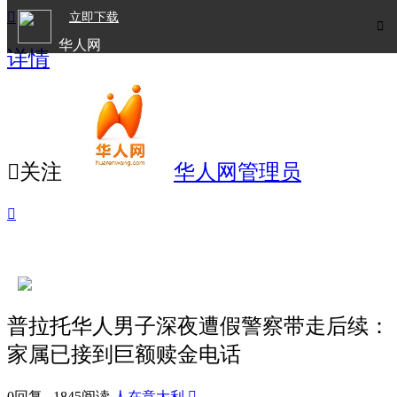

立即下载

华人网
详情
欧洲华人生活APP

关注
华人网管理员

普拉托华人男子深夜遭假警察带走后续：
家属已接到巨额赎金电话
0回复 1845阅读
人在意大利
