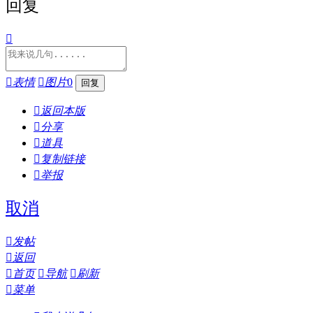
回复


表情

图片
0

返回本版

分享

道具

复制链接

举报
取消

发帖

返回

首页

导航

刷新

菜单