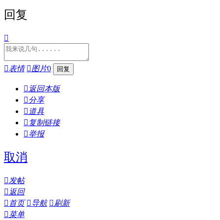
回复


表情

图片
0

返回本版

分享

道具

复制链接

举报
取消

发帖

返回

首页

导航

刷新

菜单