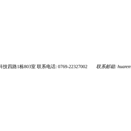
技四路1栋803室
联系电话: 0769-22327002
联系邮箱:
huare