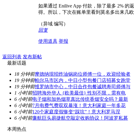
如果通过 Enilive App 付款，除了最多 
得。所以，下次在账单里看到莫名多出来几欧
（异域 编写）
回复
使用道具
举报
返回列表
发布新帖
最新话题
18 分钟前
摩德纳现招炸油锅岗位师傅一位，欢迎经验者
19 分钟前
帕尔马市区内，中日小型包餐门店招募女跑堂
19 分钟前
维罗纳市中心，中日合作包餐诚聘寿司师傅与
1 小时前
招聘海外华人 {欧美最佳} 性别不限，需有电
6 小时前
电子烟和加热烟草真比传统香烟安全吗？最新
6 小时前
7月电费气费双双暴涨！意大利家庭一年多花
6 小时前
120个家庭度假惨变“踩坑”！意大利罗马涅
6 小时前
廉航巨头易捷航空敲定收购协议！阿波罗私募
本周热点