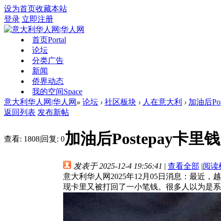
设为首页
收藏本站
登录
立即注册
首页
Portal
论坛
分类广告
新闻
侨界动态
我的空间
Space
意大利华人网|华人网
»
论坛
›
社区板块
›
人在意大利
›
加油后Po
返回列表
发布新帖
加油后Postepay
查看:
1808
|
回复:
0
发表于 2025-12-4 19:56:41
|
查看全部
|
阅读
意大利华人网2025年12月05日消息：最近，越
现卡里又被打回了一小笔钱。很多人以为是系统出错