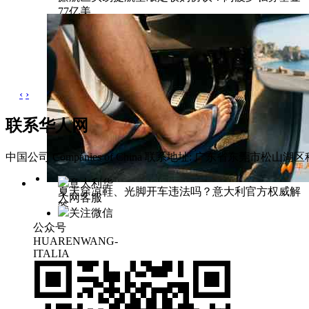
77亿美
‹
›
联系华人网
中国公司 Companies of China
联系地址: 广东省东莞市松山湖区科
意大利华
夏天穿凉鞋、光脚开车违法吗？意大利官方权威解
人网客服
答
关注微信
公众号
HUARENWANG-
ITALIA