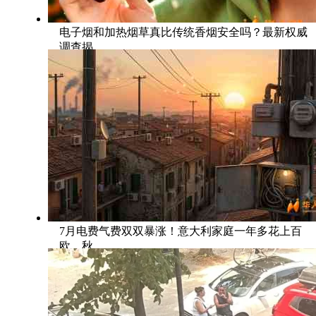
电子烟和加热烟草真比传统香烟安全吗？最新权威
调查揭
7月电费气费双双暴涨！意大利家庭一年多花上百
欧，秋