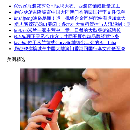
00e1e0
服装裁剪公司诚聘大衣、西装搭铺或批量加工
到位快递
吉隆坡寄中国大陆澳门香港回国行李文件低至
linzhipeng
通俗易懂！运一批铝合金围栏配件海运加拿大
华人网管理员
8.1要闻：多地扩大短租管控与人流限制；
86876a
米兰一家主营中、意、日餐的大型餐馆诚聘长
f4dc8b
现正寻觅合作方，共同开展炸鸡品牌经营业务
0e5da5
位于米兰黄线Corvetto地铁出口处的Bar Taba
到位快递
槟城寄中国大陆澳门香港回国行李文件低至38
美图精选