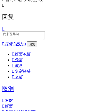

回复


表情

图片
0

返回本版

分享

道具

复制链接

举报
取消

发帖

返回