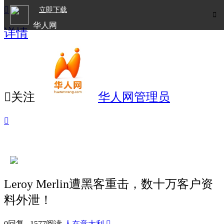

立即下载

华人网
详情
欧洲华人生活APP

关注
华人网管理员

Leroy Merlin遭黑客重击，数十万客户资
料外泄！
0回复 1577阅读
人在意大利
