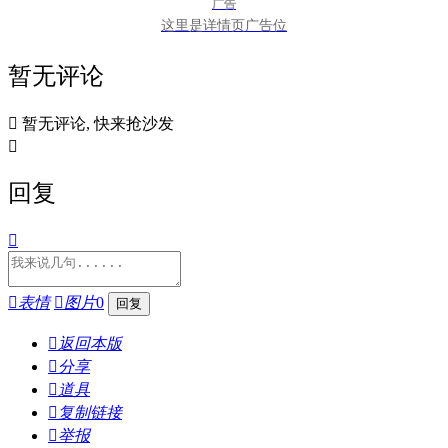
广告
这里是详情页广告位
暂无评论

暂无评论, 快来抢沙发

回复


表情

图片
0

返回本版

分享

道具

复制链接

举报