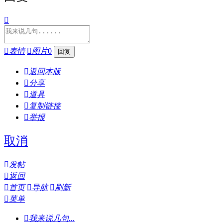


表情

图片
0

返回本版

分享

道具

复制链接

举报
取消

发帖

返回

首页

导航

刷新

菜单

我来说几句...