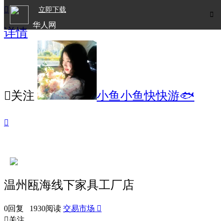

立即下载

华人网
详情
欧洲华人生活APP

关注
小鱼小鱼快快游🐟

温州瓯海线下家具工厂店
0回复 1930阅读
交易市场


关注