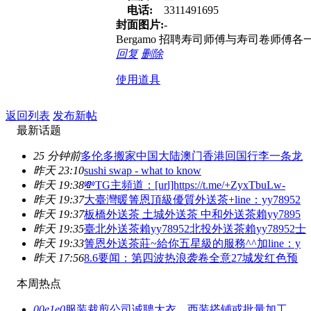
电话:
3311491695
封面图片:
-
Bergamo 招聘寿司师傅与寿司卷师傅各一
回复
删除
使用道具
返回列表
发布新帖
最新话题
25 分钟前
多伦多搬家中国大陆澳门香港回国行李一条龙
昨天 23:10
sushi swap - what to know
昨天 19:38
💸TG主頻道：[url]https://t.me/+ZyxTbuLw-
昨天 19:37
大臺灣暖箐恩頂級優質外送茶+line：yy78952
昨天 19:37
板橋外送茶 土城外送茶 中和外送茶賴yy7895
昨天 19:35
臺北外送茶賴yy78952北投外送茶賴yy78952士
昨天 19:33
箐恩外送茶莊~給你五星級的服務^^加line：y
昨天 17:56
8.6要闻：第四波热浪袭卷全意27城发红色预
本周热点
00e1e0
服装裁剪公司诚聘大衣、西装搭铺或批量加工