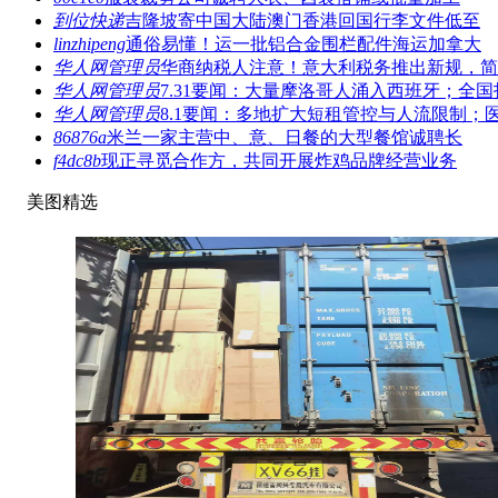
到位快递
吉隆坡寄中国大陆澳门香港回国行李文件低至
linzhipeng
通俗易懂！运一批铝合金围栏配件海运加拿大
华人网管理员
华商纳税人注意！意大利税务推出新规，简
华人网管理员
7.31要闻：大量摩洛哥人涌入西班牙；全国
华人网管理员
8.1要闻：多地扩大短租管控与人流限制；
86876a
米兰一家主营中、意、日餐的大型餐馆诚聘长
f4dc8b
现正寻觅合作方，共同开展炸鸡品牌经营业务
美图精选