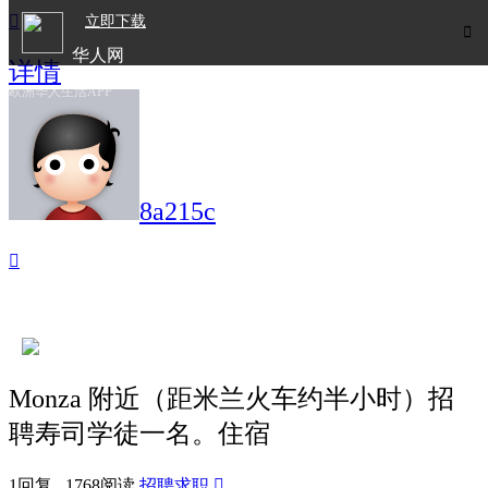

立即下载

华人网
详情
欧洲华人生活APP
8a215c

Monza 附近（距米兰火车约半小时）招
聘寿司学徒一名。住宿
1回复 1768阅读
招聘求职
