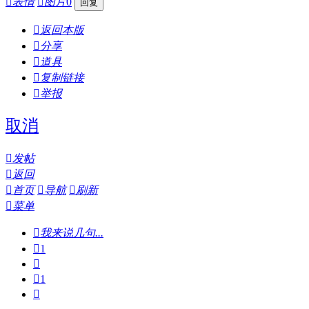

表情

图片
0

返回本版

分享

道具

复制链接

举报
取消

发帖

返回

首页

导航

刷新

菜单

我来说几句...

1


1
