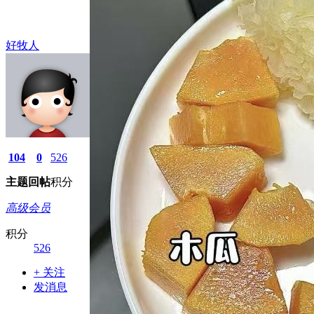
好牧人
104
0
526
主题
回帖
积分
高级会员
积分
526
+ 关注
发消息