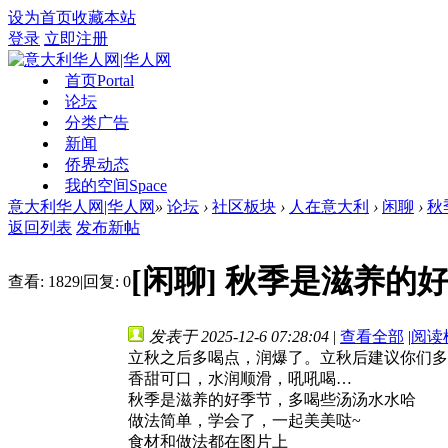
设为首页
收藏本站
登录
立即注册
首页
Portal
论坛
分类广告
新闻
侨界动态
我的空间
Space
意大利华人网|华人网
»
论坛
›
社区板块
›
人在意大利
›
闲聊
›
秋
返回列表
发布新帖
[闲聊]
秋季是滋养的
查看:
1829
|
回复:
0
发表于 2025-12-6 07:28:04
|
查看全部
|
阅读
立秋之后多喝点，润爆了。立秋后建议你们多
香甜可口，水润顺滑，吼吼喝…
秋季是滋养的好季节，多喝些汤汤水水哈
做法简单，学会了，一起美美哒~
食材和做法都在图片上