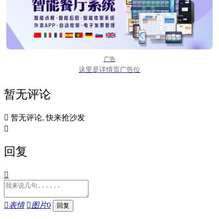
广告
这里是详情页广告位
暂无评论

暂无评论, 快来抢沙发

回复


表情

图片
0