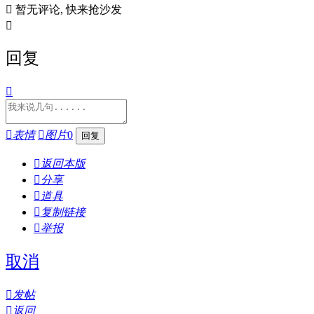

暂无评论, 快来抢沙发

回复


表情

图片
0

返回本版

分享

道具

复制链接

举报
取消

发帖

返回