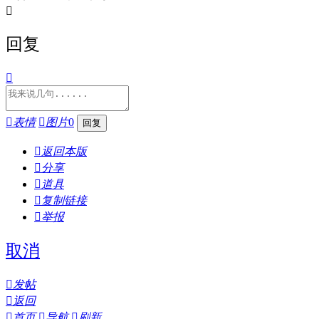

回复


表情

图片
0

返回本版

分享

道具

复制链接

举报
取消

发帖

返回

首页

导航

刷新