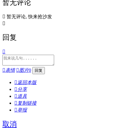
暂无评论

暂无评论, 快来抢沙发

回复


表情

图片
0

返回本版

分享

道具

复制链接

举报
取消