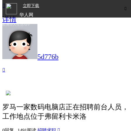

立即下载

华人网
详情
欧洲华人生活APP
5d776b

罗马一家数码电脑店正在招聘前台人员，
工作地点位于弗留利卡米洛
0回复 1491阅读
招聘求职
