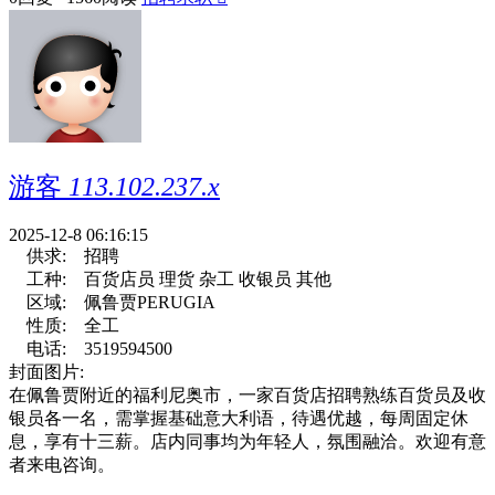
游客
113.102.237.x
2025-12-8 06:16:15
供求:
招聘
工种:
百货店员 理货 杂工 收银员 其他
区域:
佩鲁贾PERUGIA
性质:
全工
电话:
3519594500
封面图片:
在佩鲁贾附近的福利尼奥市，一家百货店招聘熟练百货员及收
银员各一名，需掌握基础意大利语，待遇优越，每周固定休
息，享有十三薪。店内同事均为年轻人，氛围融洽。欢迎有意
者来电咨询。