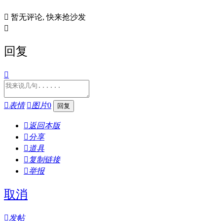

暂无评论, 快来抢沙发

回复


表情

图片
0

返回本版

分享

道具

复制链接

举报
取消

发帖