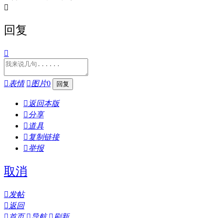

回复


表情

图片
0

返回本版

分享

道具

复制链接

举报
取消

发帖

返回

首页

导航

刷新