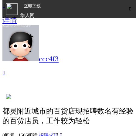

立即下载

华人网
详情
欧洲华人生活APP
ccc4f3

都灵附近城市的百货店现招聘数名有经验
的百货店员，工作较为轻松
0回复 1505阅读
招聘求职
