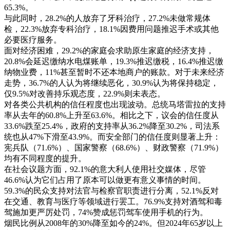
65.3%。
与此同时，28.2%的人放弃了牙科治疗，27.2%未做常规体
检，22.3%放弃专科治疗，18.1%因费用问题推迟手术或其他
必要医疗服务。
面对经济困难，29.2%的家庭会求助原生家庭的经济支持，
20.8%会延迟缴纳水电煤账单，19.3%推迟缴税，16.4%推迟缴
纳物业费，11%甚至暂时不还本地商户的账款。对于未来经济
走势，36.7%的人认为将继续恶化，30.9%认为将保持稳定，
仅9.5%对改善持乐观态度，22.9%则未表态。
对各类公共机构的信任程度也出现波动。总统马塔雷拉的支持
率从去年的60.8%上升至63.6%。相比之下，议会的信任度从
33.6%跌至25.4%，政府的支持率从36.2%降至30.2%，司法系
统也从47%下滑至43.9%。而安全部门的信任度则显著上升：
宪兵队（71.6%）、国家警察（68.6%）、财政警察（71.9%）
均有不同程度的提升。
在社会议题方面，92.1%的意大利人使用社交媒体，尽管
46.6%认为它们占用了原本可以做更有意义事情的时间。
59.3%的民众支持对法官与检察官职责进行分离，52.1%反对
在交通、教育与医疗等领域进行罢工。76.9%支持对酒驾和毒
驾施加更严厉处罚，74%赞成惩罚驾车使用手机的行为。
烟民比例从2008年的30%降至如今的24%。但2024年65岁以上