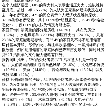
的新一轮疫情感到不安。
在个人经济层面，60%的意大利人表示生活压力大，难以维持
至月底。超过一半（55.7%）的人认为国家整体经济状况在过
去一年有所恶化。42%的民众表示个人经济状况维持原状，
37.3%则称有所恶化（其中11.9%称“明显恶化”，25.4%称“略微
恶化”），仅12.6%的人认为情况有所改善。
家庭开销中最沉重的部分是房租（44.3%），其次为房贷
（32%）、水电煤账单（29.1%）和医疗支出（24.9%）。只有
23.8%的家庭能定期存钱，而35.4%的家庭则不得不动用储蓄
应付基本开销。尽管如此，与往年数据相比，一些指标正在缓
慢改善，例如动用储蓄的家庭比例已降至历史最低，同时对房
贷和生活账单的支付能力也略有回升。
报告同时指出，72%的受访者表示“生活在意大利是一种幸
运”。人们爱国的理由包括自然风景（21.6%）、文化艺术传统
（19.6%）、美食（14.8%）、言论与表达自由（13.2%）以及
气候温和（12%）。
价格上涨问题依然严峻，84.1%的受访者表示日常物价普遍上
涨。为应对物价上涨，59.5%的意大利人选择推迟必要消费，
54%不再请保姆，50.1%减少外出活动，50%减少旅行或度
假。过去一年中，53.4%的人曾使用分期付款方式，主要用于
购买家电（44.5%）、汽车或摩托（42.5%）及电子产品
（42.3%）。此外，使用免息分期App进行支付的比例已达