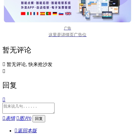
广告
这里是详情页广告位
暂无评论

暂无评论, 快来抢沙发

回复


表情

图片
0

返回本版