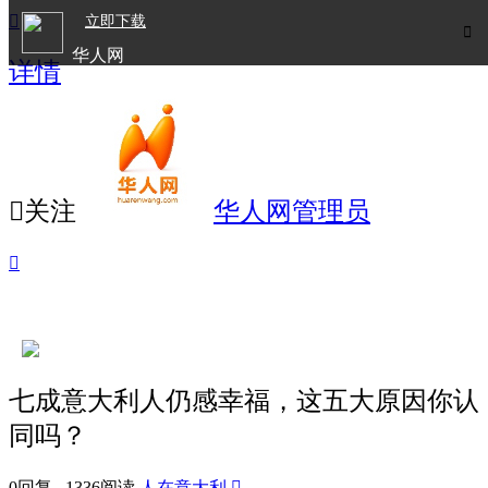

立即下载

华人网
详情
欧洲华人生活APP

关注
华人网管理员

七成意大利人仍感幸福，这五大原因你认
同吗？
0回复 1336阅读
人在意大利
