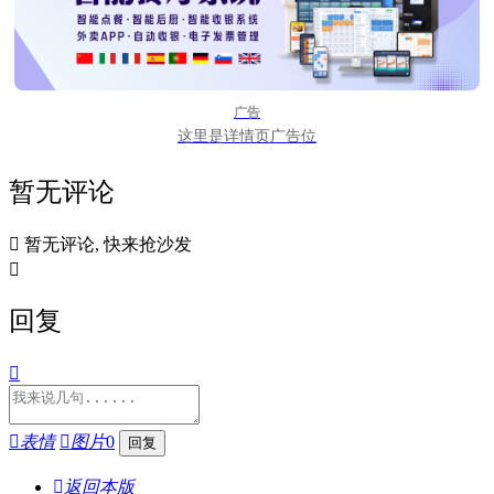
广告
这里是详情页广告位
暂无评论

暂无评论, 快来抢沙发

回复


表情

图片
0

返回本版