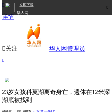

立即下载

华人网
详情
欧洲华人生活APP

关注
华人网管理员

23岁女孩科莫湖离奇身亡，遗体在12米深
湖底被找到
0回复 1551阅读
人在意大利
