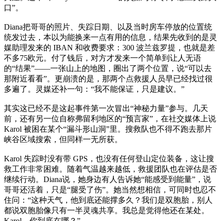
口”。
Diana把哥哥的照片、失踪日期、以及当时房车停放的位置统
统发过去，本以为能换来一点有用的信息，结果先收到的是灵
媒助理发来的 IBAN 和收费要求：300 波兰兹罗提，也就是差
不多75欧元。付了钱后，对方才发来一个简单到让人无语
的“结果”——一张山上的地图，圈出了两个位置，说“可以去
那附近看看”。更崩溃的是，那两个点救援人员早已经找过很
多遍了。灵媒还补一句：“我不能保证，只是建议。”
其实这已经不是这起事件第一次冒出“神秘力量”参与。几天
前，还有另一位自称弗留利地区的“预言家”，在社交媒体上说
Karol 被困在某个“漏斗形山洞”里。搜救队也不得不跑去那片
峡谷区域搜索，但同样一无所获。
Karol 失踪时没有带 GPS，也没有任何登山定位装备，这让搜
救工作非常困难。随着气温越来越低，救援团队也在评估是否
继续行动。Diana说，她身边有人告诉她“能感受到能量”，说
哥哥还活着，只是“腿受了伤”。她当然想相信，可同时也忍不
住问：“这种天气，他到底还能撑多久？我们是双胞胎，别人
都说双胞胎像只有一半灵魂共享。我总是觉得他还在某处。
Karol，你到底在哪？”