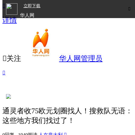

立即下载

华人网
详情
欧洲华人生活APP

关注
华人网管理员

通灵者收75欧元划圈找人！搜救队无语：
这些地方我们找过了！
0回复 1940阅读
人在意大利
