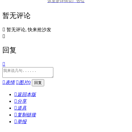
这里是详情页广告位
暂无评论

暂无评论, 快来抢沙发

回复


表情

图片
0

返回本版

分享

道具

复制链接

举报