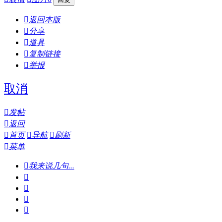

返回本版

分享

道具

复制链接

举报
取消

发帖

返回

首页

导航

刷新

菜单

我来说几句...



