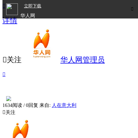

立即下载

华人网
详情
欧洲华人生活APP

关注
华人网管理员

1634阅读 / 0回复
来自:
人在意大利

关注