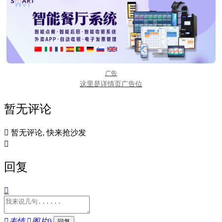
广告
这里是详情页广告位
暂无评论

暂无评论, 快来抢沙发

回复


表情

图片
0