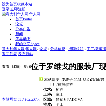
设为首页
收藏本站
登录
立即注册
首页
Portal
论坛
分类广告
新闻
侨界动态
我的空间
Space
意大利华人网|华人网
»
论坛
›
分类信息
›
招聘求职
›
工厂/裁剪/
返回列表
发布新帖
位于罗维戈的服装厂
查看:
1430
|
回复:
0
本站网友
发表于 2025-12-9 03:36:35
|
工厂/裁剪/搭档
供求:
招聘
工种:
车工
本站网友
113.102.237.x
区域:
帕多瓦PADOVA
性质:
全工