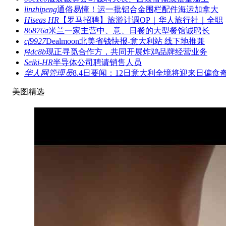
linzhipeng
通俗易懂！运一批铝合金围栏配件海运加拿大
Hiseas HR
【罗马招聘】旅游计调OP｜华人旅行社｜全职
86876a
米兰一家主营中、意、日餐的大型餐馆诚聘长
cf9927
Dealmoon北美省钱快报-意大利站 线下地推兼
f4dc8b
现正寻觅合作方，共同开展炸鸡品牌经营业务
Seiki-HR
半导体公司聘请销售人员
华人网管理员
8.4日要闻：12日意大利全境将迎来日偏食
美图精选