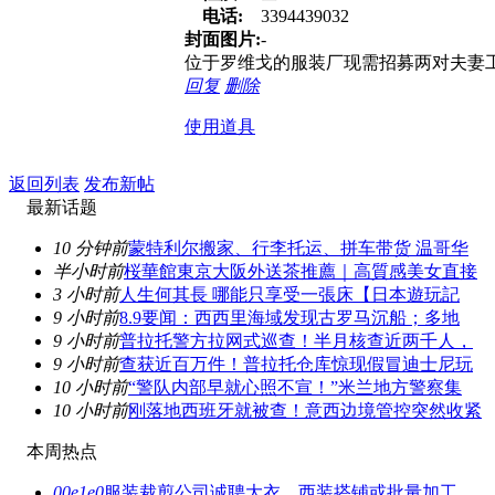
电话:
3394439032
封面图片:
-
位于罗维戈的服装厂现需招募两对夫妻工
回复
删除
使用道具
返回列表
发布新帖
最新话题
10 分钟前
蒙特利尔搬家、行李托运、拼车带货 温哥华
半小时前
桜華館東京大阪外送茶推薦｜高質感美女直接
3 小时前
人生何其長 哪能只享受一張床【日本遊玩記
9 小时前
8.9要闻：西西里海域发现古罗马沉船；多地
9 小时前
普拉托警方拉网式巡查！半月核查近两千人，
9 小时前
查获近百万件！普拉托仓库惊现假冒迪士尼玩
10 小时前
“警队内部早就心照不宣！”米兰地方警察集
10 小时前
刚落地西班牙就被查！意西边境管控突然收紧
本周热点
00e1e0
服装裁剪公司诚聘大衣、西装搭铺或批量加工