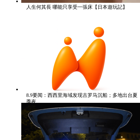
人生何其長 哪能只享受一張床【日本遊玩記】
8.9要闻：西西里海域发现古罗马沉船；多地出台夏
季夜