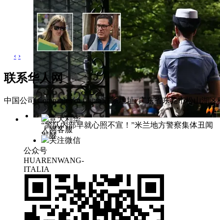
‹
›
联系华人网
中国公司 Companies of China
联系地址: 广东省东莞市松山湖区科
意大利华
“警队内部早就心照不宣！”米兰地方警察集体丑闻
人网客服
发酵
关注微信
公众号
HUARENWANG-
ITALIA