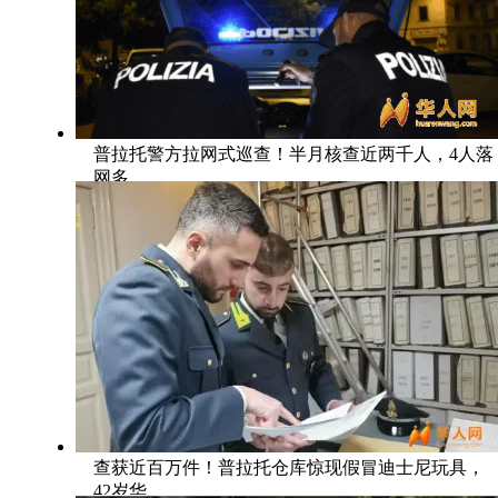
普拉托警方拉网式巡查！半月核查近两千人，4人落
网多
查获近百万件！普拉托仓库惊现假冒迪士尼玩具，
42岁华