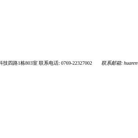
技四路1栋803室
联系电话: 0769-22327002
联系邮箱:
huare