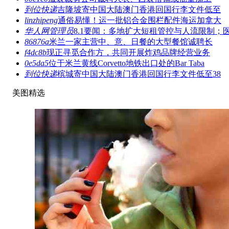
到位快递
吉隆坡寄中国大陆澳门香港回国行李文件低至
linzhipeng
通俗易懂！运一批铝合金围栏配件海运加拿大
华人网管理员
8.1要闻：多地扩大短租管控与人流限制；
86876a
米兰一家主营中、意、日餐的大型餐馆诚聘长
f4dc8b
现正寻觅合作方，共同开展炸鸡品牌经营业务
0e5da5
位于米兰黄线Corvetto地铁出口处的Bar Taba
到位快递
槟城寄中国大陆澳门香港回国行李文件低至38
美图精选