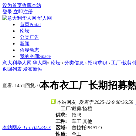
设为首页
收藏本站
登录
立即注册
首页
Portal
论坛
分类广告
新闻
侨界动态
我的空间
Space
意大利华人网|华人网
»
论坛
›
分类信息
›
招聘求职
›
工厂/裁剪/
返回列表
发布新帖
本布衣工厂长期招募
查看:
1451
|
回复:
0
本站网友
发表于 2025-12-9 08:36:59
|
工厂/裁剪/搭档
供求:
招聘
工种:
车工 其他
本站网友
113.102.237.x
区域:
普拉托PRATO
性质:
全工