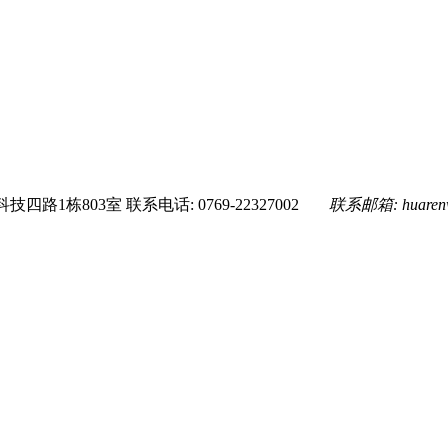
技四路1栋803室
联系电话: 0769-22327002
联系邮箱:
huare