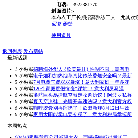
电话:
3922381770
封面图片:
-
本布衣工厂长期招募熟练工人，尤其欢迎
回复
删除
使用道具
返回列表
发布新帖
最新话题
1 小时前
招聘海外华人 {欧美最佳} 性别不限，需有电
5 小时前
电子烟和加热烟草真比传统香烟安全吗？最新
5 小时前
7月电费气费双双暴涨！意大利家庭一年多花
5 小时前
120个家庭度假惨变“踩坑”！意大利罗马涅
6 小时前
廉航巨头易捷航空敲定收购协议！阿波罗私募
6 小时前
夏天穿凉鞋、光脚开车违法吗？意大利官方权
6 小时前
咖啡胶囊别再瞎扔了！欧盟新规8月12日生效
6 小时前
家用太阳能卖电要交税了，意大利税局掌握所
本周热点
00e1e0
服装裁剪公司诚聘大衣、西装搭铺或批量加工