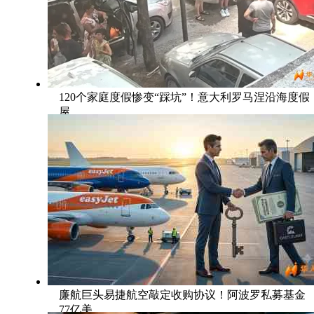
120个家庭度假惨变“踩坑”！意大利罗马涅沿海度假
屋
廉航巨头易捷航空敲定收购协议！阿波罗私募基金
77亿美