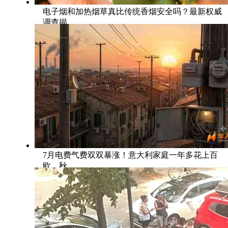
电子烟和加热烟草真比传统香烟安全吗？最新权威
调查揭
7月电费气费双双暴涨！意大利家庭一年多花上百
欧，秋