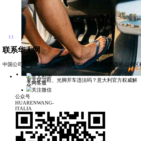
‹
›
联系华人网
中国公司 Companies of China
联系地址: 广东省东莞市松山湖区科
意大利华
夏天穿凉鞋、光脚开车违法吗？意大利官方权威解
人网客服
答
关注微信
公众号
HUARENWANG-
ITALIA