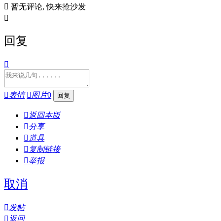

暂无评论, 快来抢沙发

回复


表情

图片
0

返回本版

分享

道具

复制链接

举报
取消

发帖

返回