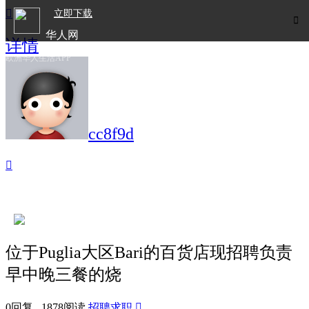

立即下载

华人网
详情
欧洲华人生活APP
cc8f9d

位于Puglia大区Bari的百货店现招聘负责
早中晚三餐的烧
0回复 1878阅读
招聘求职
