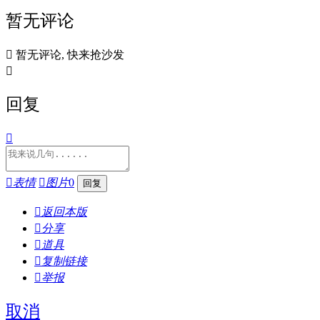
暂无评论

暂无评论, 快来抢沙发

回复


表情

图片
0

返回本版

分享

道具

复制链接

举报
取消