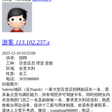
游客
113.102.237.x
2025-12-10 03:55:06
供求:
招聘
工种:
百货店员 理货 卖散
区域:
全意大利
性质:
全工
电话:
3935988889
封面图片:
Salerno地区（近Napoli）一家大型百货店招聘副店长一名，需
具备点货与调区能力，持有驾照并可驾驶卡车。同时招聘女内
衣首饰部门员工一名及副收银一名，要求意大利语流利，熟悉
收银台周边业务。提供十三薪与周休制度。欢迎有意者联系，
退休人士暂不考虑。微信：wangfang988889，电话：