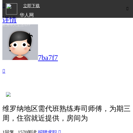

立即下载

华人网
详情
欧洲华人生活APP
7ba7f7

维罗纳地区需代班熟练寿司师傅，为期三
周，住宿就近提供，房间为
1回复 1570阅读
招聘求职
