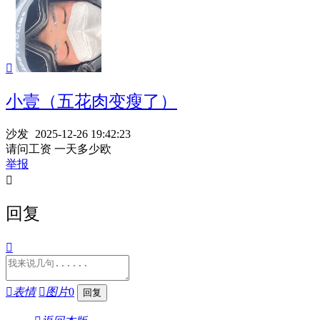

小壹（五花肉变瘦了）
沙发
2025-12-26 19:42:23
请问工资 一天多少欧
举报

回复


表情

图片
0