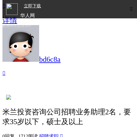

立即下载

华人网
详情
欧洲华人生活APP
bd6c8a

米兰投资咨询公司招聘业务助理2名，要
求35岁以下，硕士及以上
0回复 1712阅读
招聘求职
