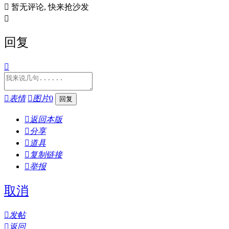

暂无评论, 快来抢沙发

回复


表情

图片
0

返回本版

分享

道具

复制链接

举报
取消

发帖

返回