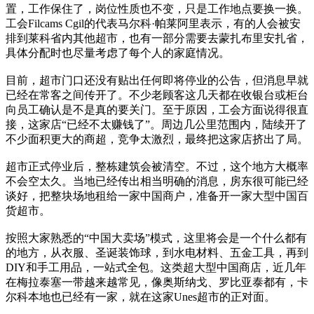
置，工作保住了，岗位性质也不变，只是工作地点要换一换。
工会Filcams Cgil的代表马尔科·帕莱阿里表示，有的人会被安
排到莱科省内其他超市，也有一部分需要去蒙扎布里安扎省，
具体分配时也尽量考虑了每个人的家庭情况。
目前，超市门口还没有贴出任何即将停业的公告，但消息早就
已经在常客之间传开了。不少老顾客这几天都在收银台或柜台
向员工确认是不是真的要关门。至于原因，工会方面说得很直
接，这家店“已经不太赚钱了”。周边几公里范围内，陆续开了
不少面积更大的商超，竞争太激烈，最终把这家店挤出了局。
超市正式停业后，整栋建筑会被清空。不过，这个地方大概率
不会空太久。当地已经传出相当明确的消息，房东很可能已经
谈好，把整块场地租给一家中国商户，准备开一家大型中国百
货超市。
按照大家熟悉的“中国大卖场”模式，这里将会是一个什么都有
的地方，从衣服、圣诞装饰球，到水电材料、五金工具，再到
DIY和手工用品，一站式全包。这类超大型中国商店，近几年
在梅拉泰塞一带越来越常见，像奥斯纳戈、罗比亚泰都有，卡
尔科本地也已经有一家，就在这家Unes超市的正对面。