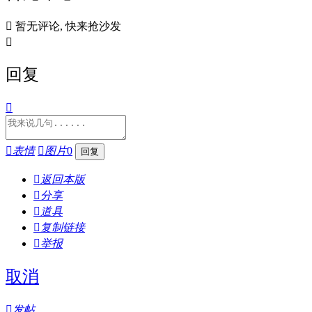

暂无评论, 快来抢沙发

回复


表情

图片
0

返回本版

分享

道具

复制链接

举报
取消

发帖