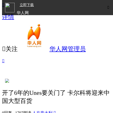

立即下载

华人网
详情
欧洲华人生活APP

关注
华人网管理员

开了6年的Unes要关门了 卡尔科将迎来中
国大型百货
0回复 1797阅读
人在意大利
