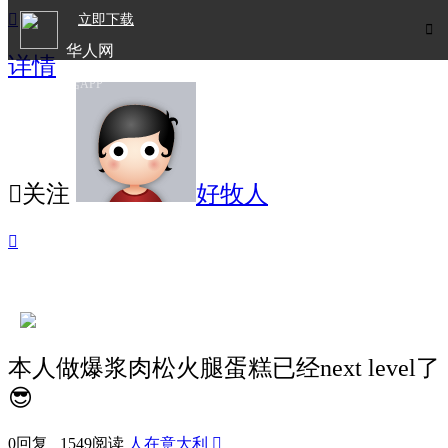

立即下载

华人网
详情
欧洲华人生活APP

关注
好牧人

本人做爆浆肉松火腿蛋糕已经next level了
😎
0回复 1549阅读
人在意大利
