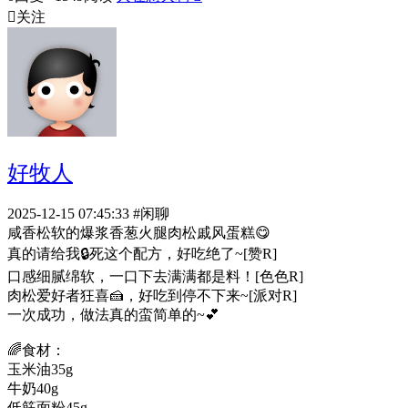

关注
好牧人
2025-12-15 07:45:33
#闲聊
咸香松软的爆浆香葱火腿肉松戚风蛋糕😋
真的请给我🔒死这个配方，好吃绝了~[赞R]
口感细腻绵软，一口下去满满都是料！[色色R]
肉松爱好者狂喜🍰，好吃到停不下来~[派对R]
一次成功，做法真的蛮简单的~💕
🌈食材：
玉米油35g
牛奶40g
低筋面粉45g