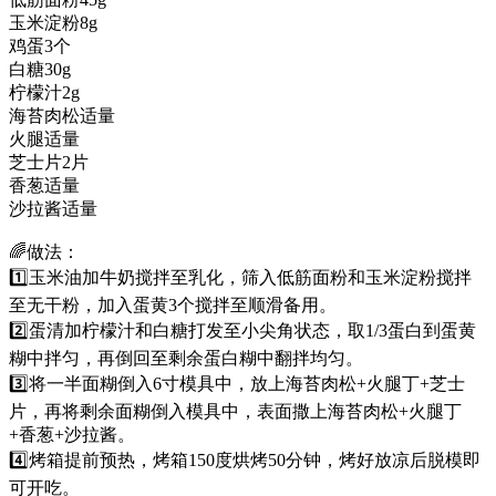
玉米淀粉8g
鸡蛋3个
白糖30g
柠檬汁2g
海苔肉松适量
火腿适量
芝士片2片
香葱适量
沙拉酱适量
🌈做法：
1️⃣玉米油加牛奶搅拌至乳化，筛入低筋面粉和玉米淀粉搅拌
至无干粉，加入蛋黄3个搅拌至顺滑备用。
2️⃣蛋清加柠檬汁和白糖打发至小尖角状态，取1/3蛋白到蛋黄
糊中拌匀，再倒回至剩余蛋白糊中翻拌均匀。
3️⃣将一半面糊倒入6寸模具中，放上海苔肉松+火腿丁+芝士
片，再将剩余面糊倒入模具中，表面撒上海苔肉松+火腿丁
+香葱+沙拉酱。
4️⃣烤箱提前预热，烤箱150度烘烤50分钟，烤好放凉后脱模即
可开吃。