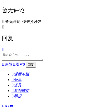
暂无评论

暂无评论, 快来抢沙发

回复


表情

图片
0

返回本版

分享

道具

复制链接

举报