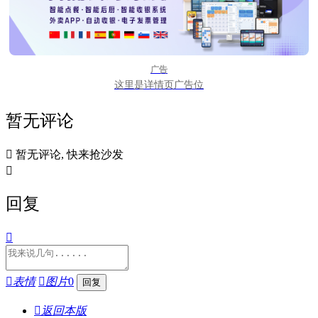
广告
这里是详情页广告位
暂无评论

暂无评论, 快来抢沙发

回复


表情

图片
0

返回本版