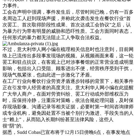
力事件。
工会在声明中强调，事件发生后，尽管时间已晚，仍有一百多
名周边工人赶到现场声援，并称此次袭击发生在餐饮行业“首
次罢工、首次取得阶段性成果、首次达成工会协议”之后，认
为暴力行为带有明显的威胁和恐吓性质。工会方面同时表态，
任何形式的暴力都无法阻止工人争取合法权益。
不过，意大利华人网小编在梳理相关信息时也注意到，目前网
络上已流传出多段事发现场的视频。从视频画面来看，这一轮
罢工和驻点抗议，在客观上已对涉事餐馆的正常营业造成明显
影响，包括出入口受阻、顾客进出不便，经营秩序受到干扰，
现场气氛紧张，也由此进一步激化了矛盾。
在工厂行业向餐饮行业劳资矛盾逐步转移的背景下，相关事件
正在引发华人经营者的高度关注。意大利华人网小编在此提醒
广大华人商户，在面对劳资纠纷、罢工行动或外部维权压力
时，应保持冷静，注重应对策略，依法合规处理问题，及时保
存现场影像、沟通记录等相关证据，必要时第一时间咨询律师
或专业机构，避免因处置不当被个别行为激进、手段失当的人
士“赖上”，从而陷入长期纠纷甚至法律风险，这些人
很“阴”的。
据悉，Sudd Cobas已宣布将于12月15日傍晚6点，在事发地点