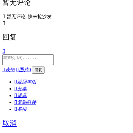
暂无评论

暂无评论, 快来抢沙发

回复


表情

图片
0

返回本版

分享

道具

复制链接

举报
取消