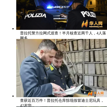
普拉托警方拉网式巡查！半月核查近两千人，4人落
网多
查获近百万件！普拉托仓库惊现假冒迪士尼玩具，
42岁华