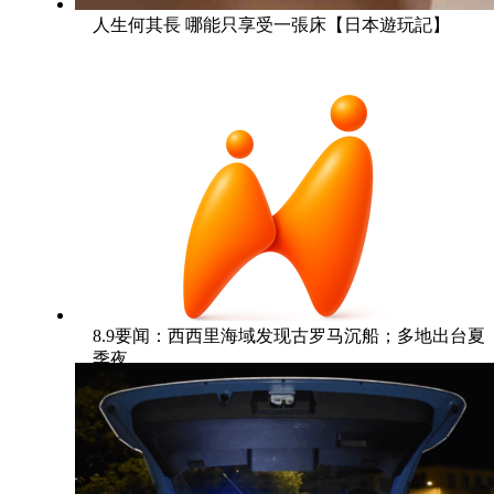
人生何其長 哪能只享受一張床【日本遊玩記】
8.9要闻：西西里海域发现古罗马沉船；多地出台夏
季夜