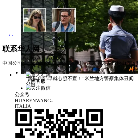
‹
›
联系华人网
中国公司 Companies of China
联系地址: 广东省东莞市松山湖区科
意大利华
“警队内部早就心照不宣！”米兰地方警察集体丑闻
人网客服
发酵
关注微信
公众号
HUARENWANG-
ITALIA