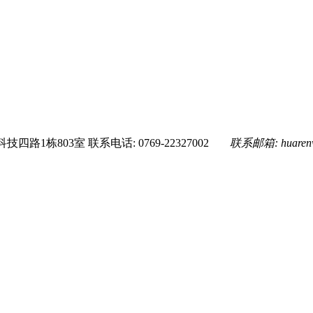
技四路1栋803室
联系电话: 0769-22327002
联系邮箱:
huare