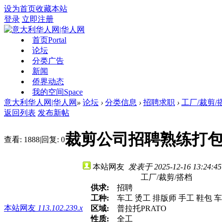
设为首页
收藏本站
登录
立即注册
首页
Portal
论坛
分类广告
新闻
侨界动态
我的空间
Space
意大利华人网|华人网
»
论坛
›
分类信息
›
招聘求职
›
工厂/裁剪/
返回列表
发布新帖
裁剪公司招聘熟练打
查看:
1888
|
回复:
0
本站网友
发表于 2025-12-16 13:24:45
工厂/裁剪/搭档
供求:
招聘
工种:
车工 烫工 排版师 手工 鞋包 
本站网友
113.102.239.x
区域:
普拉托PRATO
性质:
全工