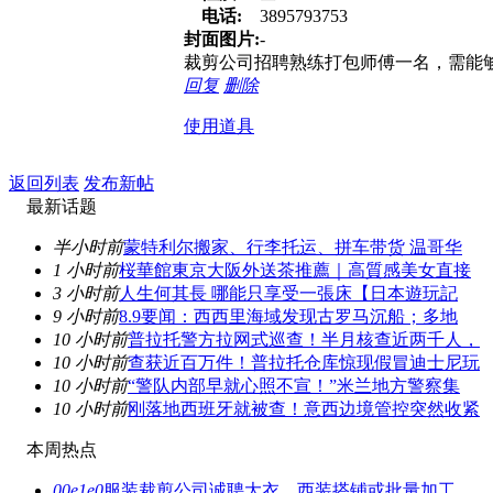
电话:
3895793753
封面图片:
-
裁剪公司招聘熟练打包师傅一名，需能够理
回复
删除
使用道具
返回列表
发布新帖
最新话题
半小时前
蒙特利尔搬家、行李托运、拼车带货 温哥华
1 小时前
桜華館東京大阪外送茶推薦｜高質感美女直接
3 小时前
人生何其長 哪能只享受一張床【日本遊玩記
9 小时前
8.9要闻：西西里海域发现古罗马沉船；多地
10 小时前
普拉托警方拉网式巡查！半月核查近两千人，
10 小时前
查获近百万件！普拉托仓库惊现假冒迪士尼玩
10 小时前
“警队内部早就心照不宣！”米兰地方警察集
10 小时前
刚落地西班牙就被查！意西边境管控突然收紧
本周热点
00e1e0
服装裁剪公司诚聘大衣、西装搭铺或批量加工