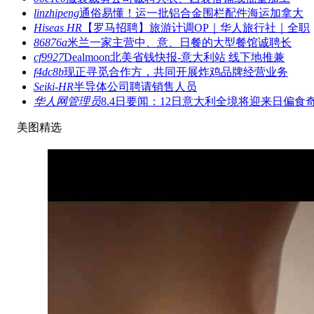
linzhipeng
通俗易懂！运一批铝合金围栏配件海运加拿大
Hiseas HR
【罗马招聘】旅游计调OP｜华人旅行社｜全职
86876a
米兰一家主营中、意、日餐的大型餐馆诚聘长
cf9927
Dealmoon北美省钱快报-意大利站 线下地推兼
f4dc8b
现正寻觅合作方，共同开展炸鸡品牌经营业务
Seiki-HR
半导体公司聘请销售人员
华人网管理员
8.4日要闻：12日意大利全境将迎来日偏食
美图精选