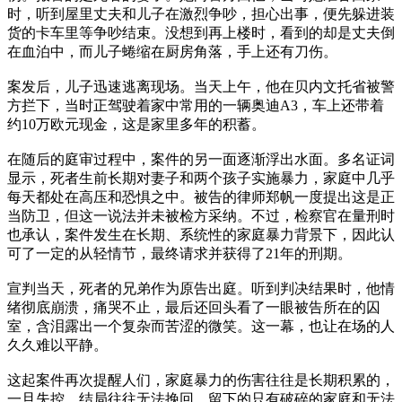
时，听到屋里丈夫和儿子在激烈争吵，担心出事，便先躲进装
货的卡车里等争吵结束。没想到再上楼时，看到的却是丈夫倒
在血泊中，而儿子蜷缩在厨房角落，手上还有刀伤。
案发后，儿子迅速逃离现场。当天上午，他在贝内文托省被警
方拦下，当时正驾驶着家中常用的一辆奥迪A3，车上还带着
约10万欧元现金，这是家里多年的积蓄。
在随后的庭审过程中，案件的另一面逐渐浮出水面。多名证词
显示，死者生前长期对妻子和两个孩子实施暴力，家庭中几乎
每天都处在高压和恐惧之中。被告的律师郑帆一度提出这是正
当防卫，但这一说法并未被检方采纳。不过，检察官在量刑时
也承认，案件发生在长期、系统性的家庭暴力背景下，因此认
可了一定的从轻情节，最终请求并获得了21年的刑期。
宣判当天，死者的兄弟作为原告出庭。听到判决结果时，他情
绪彻底崩溃，痛哭不止，最后还回头看了一眼被告所在的囚
室，含泪露出一个复杂而苦涩的微笑。这一幕，也让在场的人
久久难以平静。
这起案件再次提醒人们，家庭暴力的伤害往往是长期积累的，
一旦失控，结局往往无法挽回，留下的只有破碎的家庭和无法