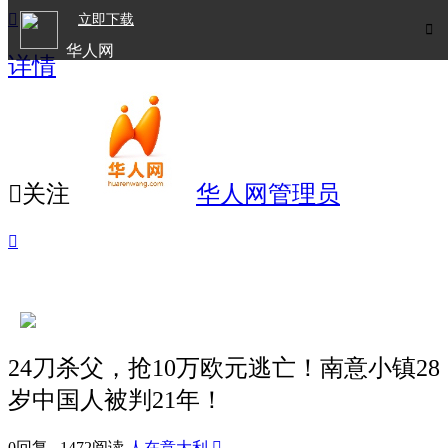

立即下载

华人网
详情
欧洲华人生活APP

关注
华人网管理员

24刀杀父，抢10万欧元逃亡！南意小镇28
岁中国人被判21年！
0回复 1472阅读
人在意大利
