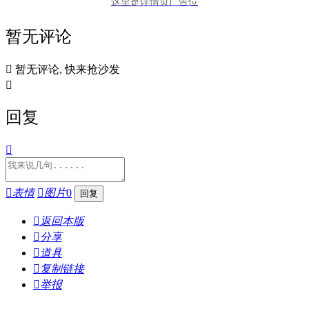
这里是详情页广告位
暂无评论

暂无评论, 快来抢沙发

回复


表情

图片
0

返回本版

分享

道具

复制链接

举报