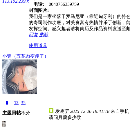
113.102.239.x
电话:
0040756339759
封面图片:
-
我们是一家坐落于罗马尼亚（靠近匈牙利）的特
的寿司制作功底，对美食富有热情并乐于创新，
发挥空间。感兴趣者请将简历及作品资料发送至
回复
删除
使用道具
小壹（五花肉变瘦了）
0
12
35
发表于 2025-12-26 19:41:18
来自手机
主题
回帖
积分
请问月薪多少欧