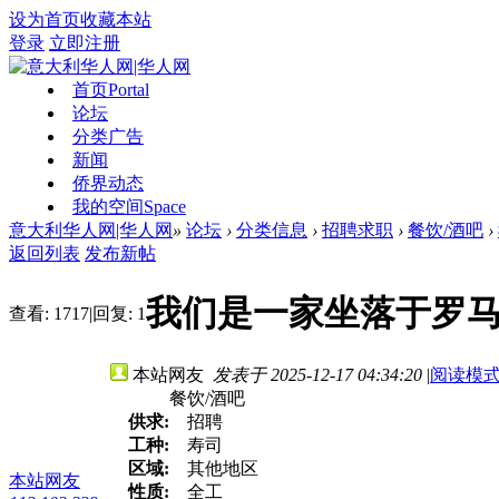
设为首页
收藏本站
登录
立即注册
首页
Portal
论坛
分类广告
新闻
侨界动态
我的空间
Space
意大利华人网|华人网
»
论坛
›
分类信息
›
招聘求职
›
餐饮/酒吧
›
返回列表
发布新帖
我们是一家坐落于罗
查看:
1717
|
回复:
1
本站网友
发表于 2025-12-17 04:34:20
|
阅读模
餐饮/酒吧
供求:
招聘
工种:
寿司
区域:
其他地区
本站网友
性质:
全工