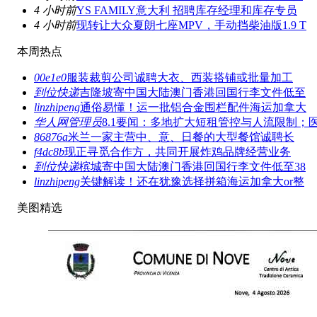
4 小时前
YS FAMILY意大利 招聘库存经理和库存专员
4 小时前
现转让大众夏朗七座MPV，手动挡柴油版1.9 T
本周热点
00e1e0
服装裁剪公司诚聘大衣、西装搭铺或批量加工
到位快递
吉隆坡寄中国大陆澳门香港回国行李文件低至
linzhipeng
通俗易懂！运一批铝合金围栏配件海运加拿大
华人网管理员
8.1要闻：多地扩大短租管控与人流限制；
86876a
米兰一家主营中、意、日餐的大型餐馆诚聘长
f4dc8b
现正寻觅合作方，共同开展炸鸡品牌经营业务
到位快递
槟城寄中国大陆澳门香港回国行李文件低至38
linzhipeng
关键解读！还在犹豫选择拼箱海运加拿大or整
美图精选