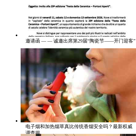
邀请函 — — 诚邀出席第29届“陶瓷节——开门迎客”
电子烟和加热烟草真比传统香烟安全吗？最新权威
调查揭