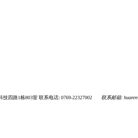
技四路1栋803室
联系电话: 0769-22327002
联系邮箱:
huare