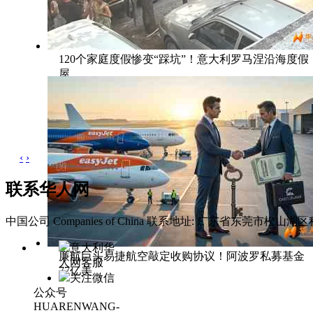
120个家庭度假惨变“踩坑”！意大利罗马涅沿海度假
屋
‹
›
联系华人网
中国公司 Companies of China
联系地址: 广东省东莞市松山湖区科
意大利华
廉航巨头易捷航空敲定收购协议！阿波罗私募基金
人网客服
77亿美
关注微信
公众号
HUARENWANG-