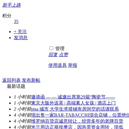
新手上路
积分
35
+ 关注
发消息
管理
回复
点赞
使用道具
举报
返回列表
发布新帖
最新话题
1 小时前
邀请函 — — 诚邀出席第29届“陶瓷节——
1 小时前
東京大阪外送茶 | 高端素人女孩 | 酒店上门
2 小时前
pisa 城市 大学生求搭铺有房间空的话请联系
4 小时前
现出售一家BAR-TABACCHI混合店铺，位置绝
4 小时前
维罗纳百货店诚意转让，经营多年的老牌百货
4 小时前
米兰周边正规按摩店，因急需资金周转，现低