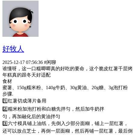
好牧人
2025-12-17 07:56:36
#闲聊
谁懂呀，这一口糯唧唧真的好吃的要命，这个脆皮红薯千层烤
年糕真的跟冬天好适配
食材
蜜薯、150g糯米粉、140g牛奶、30g黄油、20g糖、3g泡打粉
步骤.
1️⃣红薯切成薄片备用
2️⃣糯米粉加泡打粉和白糖先拌匀，然后加牛奶拌
匀，再加融化后的黄油拌匀
3️⃣六寸模具铺上油纸，先倒入少部分面糊，铺上一层红薯，
还可以放点芝士，再倒一层面糊，然后再铺一层红薯，最后倒