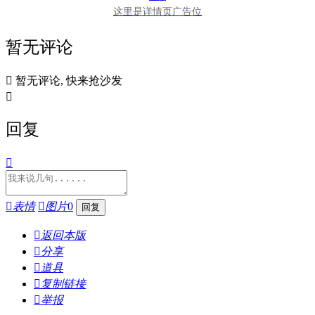
这里是详情页广告位
暂无评论

暂无评论, 快来抢沙发

回复


表情

图片
0

返回本版

分享

道具

复制链接

举报