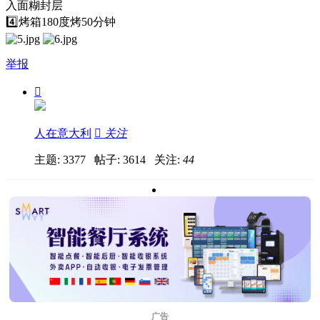
入面糊封层
4️⃣烤箱180度烤50分钟
举报

人在意大利

关注
主题: 3377 帖子: 3614
关注:
44
广告