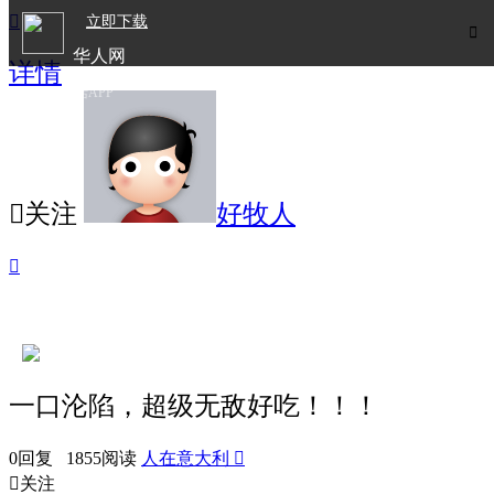

立即下载

华人网
详情
欧洲华人生活APP

关注
好牧人

一口沦陷，超级无敌好吃！！！
0回复 1855阅读
人在意大利


关注