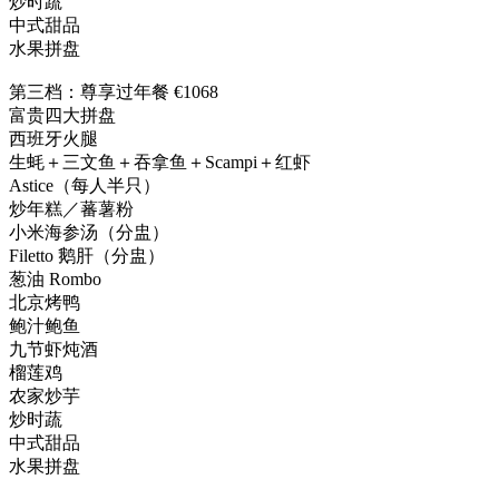
炒时蔬
中式甜品
水果拼盘
第三档：尊享过年餐 €1068
富贵四大拼盘
西班牙火腿
生蚝＋三文鱼＋吞拿鱼＋Scampi＋红虾
Astice（每人半只）
炒年糕／蕃薯粉
小米海参汤（分盅）
Filetto 鹅肝（分盅）
葱油 Rombo
北京烤鸭
鲍汁鲍鱼
九节虾炖酒
榴莲鸡
农家炒芋
炒时蔬
中式甜品
水果拼盘