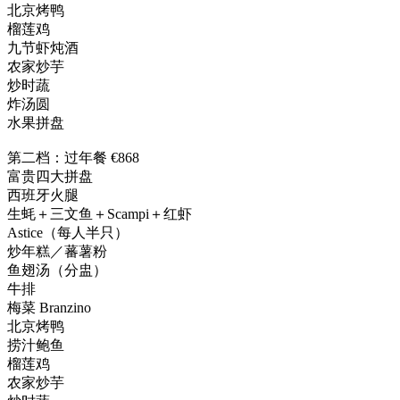
北京烤鸭
榴莲鸡
九节虾炖酒
农家炒芋
炒时蔬
炸汤圆
水果拼盘
第二档：过年餐 €868
富贵四大拼盘
西班牙火腿
生蚝＋三文鱼＋Scampi＋红虾
Astice（每人半只）
炒年糕／蕃薯粉
鱼翅汤（分盅）
牛排
梅菜 Branzino
北京烤鸭
捞汁鲍鱼
榴莲鸡
农家炒芋