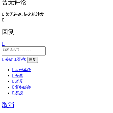
暂无评论

暂无评论, 快来抢沙发

回复


表情

图片
0

返回本版

分享

道具

复制链接

举报
取消