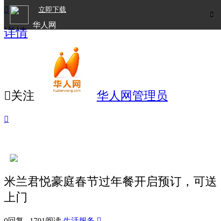

立即下载

华人网
详情
欧洲华人生活APP

关注
华人网管理员

米兰君悦豪庭春节过年餐开启预订，可送
上门
0回复 1701阅读
生活服务
