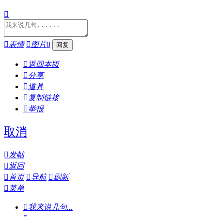


表情

图片
0

返回本版

分享

道具

复制链接

举报
取消

发帖

返回

首页

导航

刷新

菜单

我来说几句...