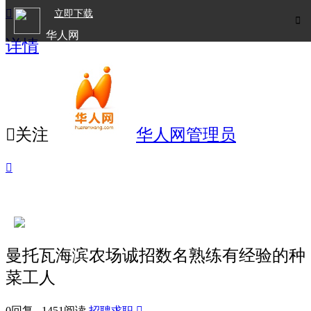

立即下载

华人网
详情
欧洲华人生活APP

关注
华人网管理员

曼托瓦海滨农场诚招数名熟练有经验的种
菜工人
0回复 1451阅读
招聘求职
