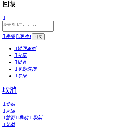
回复


表情

图片
0

返回本版

分享

道具

复制链接

举报
取消

发帖

返回

首页

导航

刷新

菜单