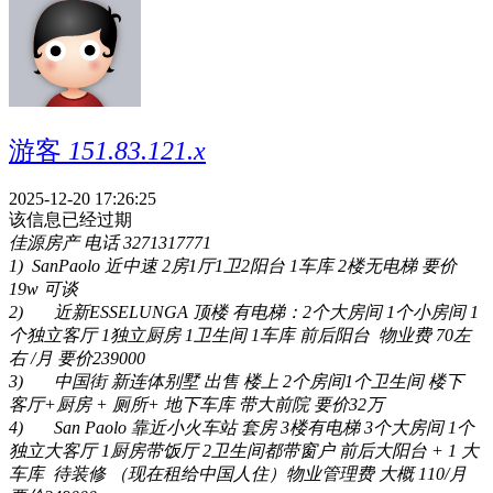
游客
151.83.121.x
2025-12-20 17:26:25
该信息已经过期
佳源房产 电话 3271317771
1)
SanPaolo
近中速 2房1厅1卫2阳台 1车库 2楼无电梯 要价
19w 可谈
2)
近新
ESSELUNGA
顶楼
有电梯：
2
个大房间
1
个小房间
1
个独立客厅
1
独立厨房
1
卫生间
1
车库
前后阳台
物业费
70
左
右
/
月
要价
239000
3)
中国街
新连体别墅
出售
楼上
2
个房间
1
个卫生间
楼下
客厅
+
厨房
+
厕所
+
地下车库
带大前院
要价
32
万
4)
San Paolo
靠近小火车站
套房
3
楼有电梯
3
个大房间
1
个
独立大客厅
1
厨房带饭厅
2
卫生间都带窗户
前后大阳台
+ 1
大
车库
待装修
（现在租给中国人住）物业管理费
大概
110/
月