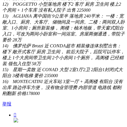
12)
POGGETTO
小型落地房
楼下
2
客厅
厨房
卫生间
楼上
2
个房间
+ 1
个车库
没有私人院子
出售
225000
13)
AGLIANA
离中国街
9
公里半
落地房
240
平米：
一楼：宽
敞入口、厨房、大客厅、储物间及一间房。二楼：两间双人卧
室、
1
小房间；厕所新装修，
阁楼：柚木地板，带天窗式阳台
入口，可改为两间小卧室和一间浴室。房屋两侧通透，带院子
要价
28
万
14)
佛罗伦萨
Brozzi
近
CONDA
超市
精装修连体别墅出售：
楼下
敞开式客厅
厨房
卫生间，
前后大院子，后院可以停车，
楼上
1
个大房间带卫生间
2
个小房间
1
个厕所，
高阁楼
已经精
装
领包入住型
58
万
15)
星期一卖散
近
CONAD
大型
2
室
1
厅
2
卫
2
阳台
1
封闭式大
阳台
3
楼有电梯
要价
235000
16)
MONTECATINI
近火车站
3
室一厅
+
高阁楼
有阳台
没有
出库
路边停车方便，
没有物业管理费
内部管道
电路线
都刚
刚翻新
价格
178000
举报
