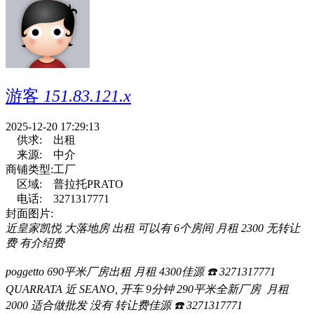
游客
151.83.121.x
2025-12-20 17:29:13
供求:
出租
来源:
中介
商铺类型:
工厂
区域:
普拉托PRATO
电话:
3271317771
封面图片:
近皇家凯悦
大落地房
出租
可以有
6
个房间
月租
2300
无转让
费
有介绍费
poggetto 690
平米厂房出租
月租
4300
佳源
☎
3271317771
QUARRATA
近
SEANO,
开车
9
分钟
290
平米全新厂房
月租
2000
适合做批发
没有
转让费佳源
☎
3271317771