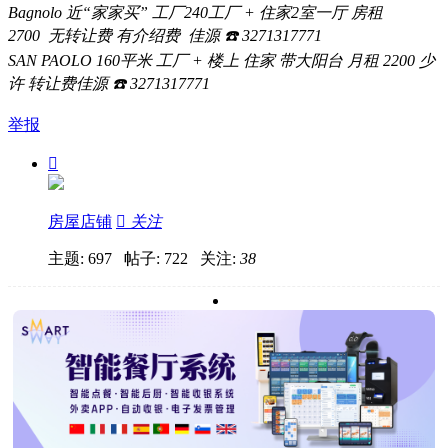
Bagnolo
近“家家买”
工厂
240
工厂
+
住家
2
室一厅
房租
2700
无转让费
有介绍费
佳源
☎
3271317771
SAN PAOLO 160
平米
工厂
+
楼上
住家
带大阳台
月租
2200
少
许
转让费佳源
☎
3271317771
举报

房屋店铺

关注
主题: 697 帖子: 722
关注:
38