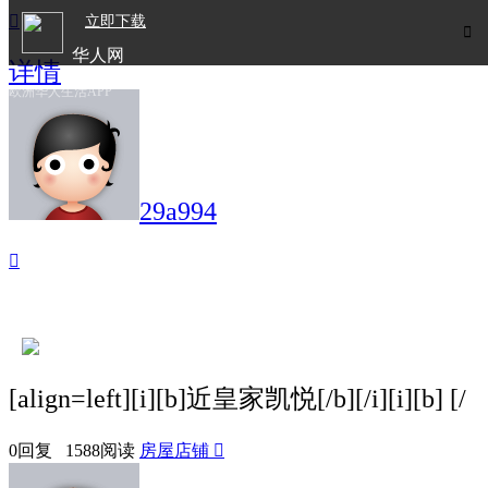

立即下载

华人网
详情
欧洲华人生活APP
29a994

[align=left][i][b]近皇家凯悦[/b][/i][i][b] [/
0回复 1588阅读
房屋店铺
