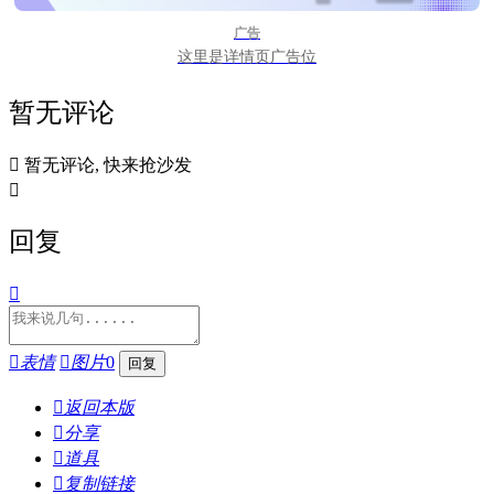
广告
这里是详情页广告位
暂无评论

暂无评论, 快来抢沙发

回复


表情

图片
0

返回本版

分享

道具

复制链接