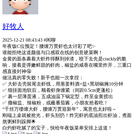
好牧人
2025-12-21 08:43:43
#闲聊
年夜饭C位预定！腰缠万贯虾也太讨彩了吧✨
谁能拒绝这道颜值与口感双在线的创意硬菜啊！
金黄的面条裹着大虾炸得酥到掉渣，咬下去先是crackly的脆
响，接着是弹嫩鲜甜的虾肉，椒盐的咸香在嘴里炸开，三重口
感直接封神🤤
做法真的零失败！新手也能一次拿捏：
✅ 大虾去壳留尾去虾线，用葱姜料酒+盐+黑胡椒腌10分钟
✅ 细挂面泡软后，顺着虾身缠紧（间距0.5cm更蓬松）
✅ 裹一层薄蛋液，五成油温下锅定型，炸至金黄捞出
✅ 撒椒盐、辣椒粉，或蘸番茄酱，小朋友抢着吃！
“千丝万缕缠大虾，腰缠万贯迎新年”，寓意也太好啦～
刚端上桌就被抢光，虾头别扔！炸完虾的底油煎出虾油，煮面
熬粥鲜到跺脚🌟
白灼虾吃腻了的宝子，快给年夜饭菜单安排上这道！