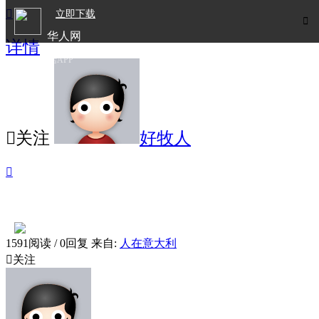

立即下载

华人网
详情
欧洲华人生活APP

关注
好牧人

1591阅读 / 0回复
来自:
人在意大利

关注