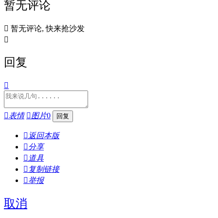
暂无评论

暂无评论, 快来抢沙发

回复


表情

图片
0

返回本版

分享

道具

复制链接

举报
取消