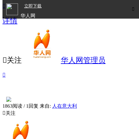

立即下载

华人网
详情
欧洲华人生活APP

关注
华人网管理员

1863阅读 / 1回复
来自:
人在意大利

关注