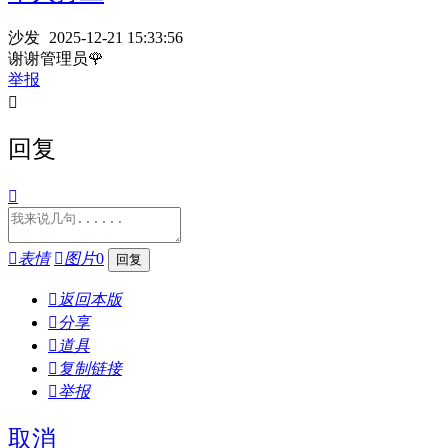
沙发
2025-12-21 15:33:56
谢谢管理员🌹
举报

回复


表情

图片
0

返回本版

分享

道具

复制链接

举报
取消